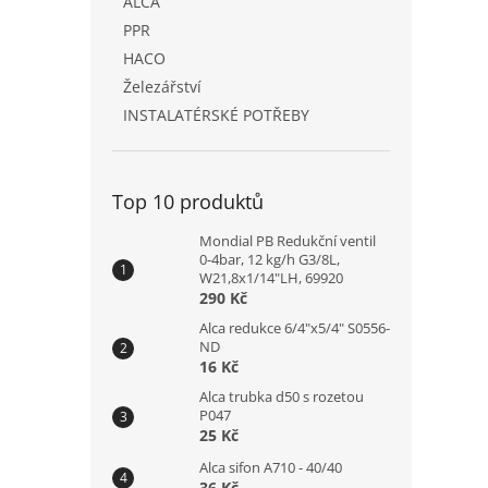
ALCA
PPR
HACO
Železářství
INSTALATÉRSKÉ POTŘEBY
Top 10 produktů
Mondial PB Redukční ventil
0-4bar, 12 kg/h G3/8L,
W21,8x1/14"LH, 69920
290 Kč
Alca redukce 6/4"x5/4" S0556-
ND
16 Kč
Alca trubka d50 s rozetou
P047
25 Kč
Alca sifon A710 - 40/40
36 Kč