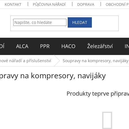
KONTAKT
PŮJČOVNA NÁŘADÍ
DOPRAVA
OBCHODNÍ 
HLEDAT
DÍ
ALCA
PPR
HACO
Železářství
I
ové nářadí a příslušenství
Soupravy na kompresory, navijáky
pravy na kompresory, navijáky
Produkty teprve připra