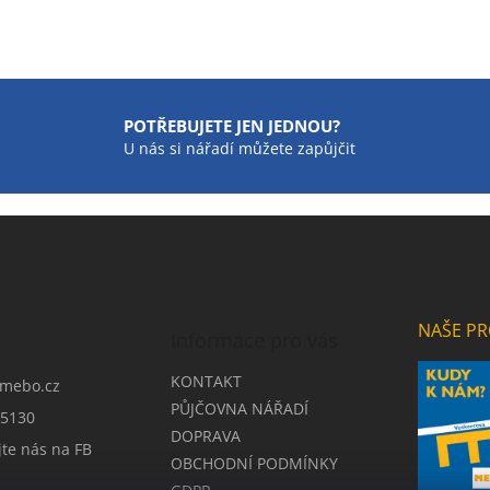
POTŘEBUJETE JEN JEDNOU?
U nás si nářadí můžete zapůjčit
NAŠE PR
Informace pro vás
KONTAKT
mebo.cz
PŮJČOVNA NÁŘADÍ
5130
DOPRAVA
jte nás na FB
OBCHODNÍ PODMÍNKY