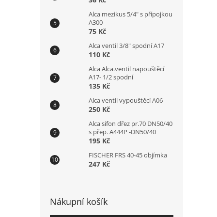
Alca mezikus 5/4" s přípojkou
A300
75 Kč
Alca ventil 3/8" spodní A17
110 Kč
Alca Alca.ventil napouštěcí
A17- 1/2 spodní
135 Kč
Alca ventil vypouštěcí A06
250 Kč
Alca sifon dřez pr.70 DN50/40
s přep. A444P -DN50/40
195 Kč
FISCHER FRS 40-45 objímka
247 Kč
Nákupní košík