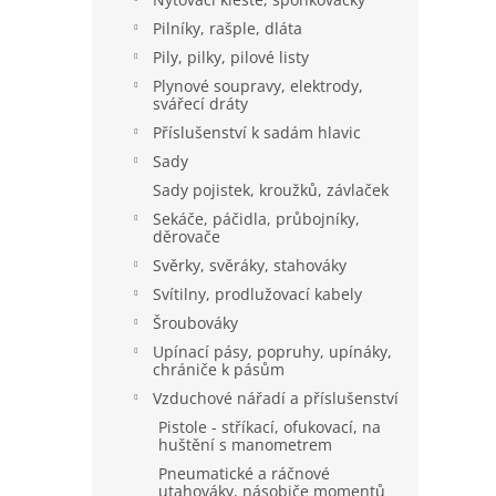
Pilníky, rašple, dláta
Pily, pilky, pilové listy
Plynové soupravy, elektrody,
svářecí dráty
Příslušenství k sadám hlavic
Sady
Sady pojistek, kroužků, závlaček
Sekáče, páčidla, průbojníky,
děrovače
Svěrky, svěráky, stahováky
Svítilny, prodlužovací kabely
Šroubováky
Upínací pásy, popruhy, upínáky,
chrániče k pásům
Vzduchové nářadí a příslušenství
Pistole - stříkací, ofukovací, na
huštění s manometrem
Pneumatické a ráčnové
utahováky, násobiče momentů