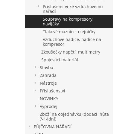
Příslušenství ke vzduchovému
nářadí
Soupravy na kompresory,
navijáky
Tlakové maznice, olejničky
Vzduchové hadice, hadice na
kompresor
Zkoušečky napětí, multimetry
Spojovací materiál
Stavba
Zahrada
Nástroje
Příslušenství
NOVINKY
Výprodej
Zboží na objednávku (dodací lhůta
7-14dní)
PŮJČOVNA NÁŘADÍ