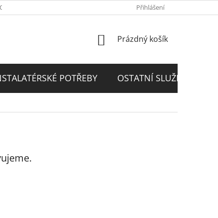
PODMÍNKY
GDPR
Přihlášení
NÁKUPNÍ
Prázdný košík
KOŠÍK
NSTALATÉRSKÉ POTŘEBY
OSTATNÍ SLUŽBY
D
vujeme.