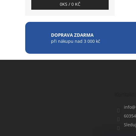
0
KS /
0 KČ
DOPRAVA ZDARMA
při nákupu nad 3 000 kč
Z
á
p
a
t
Kontakt
í
info
@
60354
Sledu