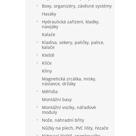
a
Boxy, organizéry, závěsné systémy
n
Hasáky
e
Hydraulická zařízení, kladky,
l
navijáky
Kalače
Kladiva, sekery, paličky, palice,
kalače
Kleště
Klíče
Klíny
Magnetická zrcátka, misky,
nástavce, držáky
Měřidla
Montážní basy
Montážní vozíky, nářaďové
moduly
Nože, náhradní břity
Nůžky na plech, PVC lišty, řezače
Nýtovací kleště, sponkovačky