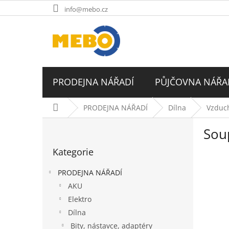
Přejít
info@mebo.cz
na
obsah
PRODEJNA NÁŘADÍ
PŮJČOVNA NÁŘA
Domů
PRODEJNA NÁŘADÍ
Dílna
Vzduch
P
Sou
o
Přeskočit
s
Kategorie
kategorie
t
r
PRODEJNA NÁŘADÍ
a
AKU
n
Elektro
n
í
Dílna
p
Bity, nástavce, adaptéry