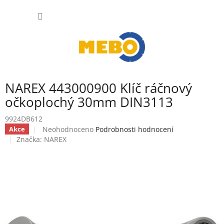
Přejít
NÁKUP
na
obsah
KOŠÍK
NAREX 443000900 Klíč ráčnový
očkoplochý 30mm DIN3113
9924DB612
Průměrné
Neohodnoceno
Podrobnosti hodnocení
Akce
hodnocení
Značka:
NAREX
produktu
je
0,0
z
5
hvězdiček.