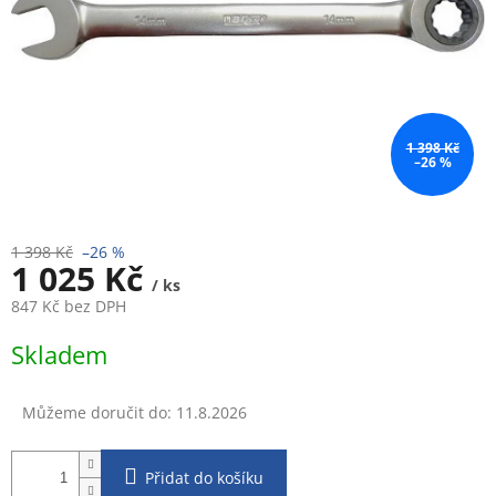
1 398 Kč
–26 %
1 398 Kč
–26 %
1 025 Kč
/ ks
847 Kč bez DPH
Měrná
Skladem
cena:
Můžeme doručit do:
11.8.2026
Přidat do košíku