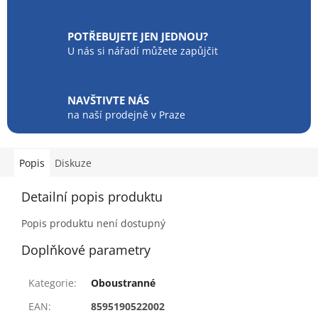
POTŘEBUJETE JEN JEDNOU?
U nás si nářadí můžete zapůjčit
NAVŠTIVTE NÁS
na naší prodejně v Praze
Popis
Diskuze
Detailní popis produktu
Popis produktu není dostupný
Doplňkové parametry
Kategorie
:
Oboustranné
EAN
:
8595190522002