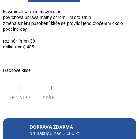
kované,chrom-vanadová ocel
povrchová úprava matný chrom - micro satin
změna směru působení klíče se provádí jeho otočením okolo
podélné osy
rozměr (mm) 30
délka (mm) 425
Ráčnové klíče
ZEPTAT SE
SDÍLET
DOPRAVA ZDARMA
při nákupu nad 3 000 kč