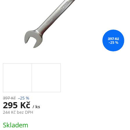
397 Kč
–25 %
397 Kč
–25 %
295 Kč
/ ks
244 Kč bez DPH
Měrná
Skladem
cena: