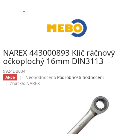
Přejít
NÁKUP
na
obsah
KOŠÍK
NAREX 443000893 Klíč ráčnový
očkoplochý 16mm DIN3113
9924DB604
Průměrné
Neohodnoceno
Podrobnosti hodnocení
Akce
hodnocení
Značka:
NAREX
produktu
je
0,0
z
5
hvězdiček.