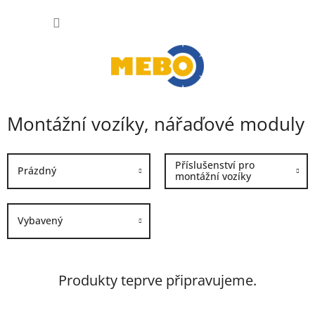
Přejít
NÁKUP
na
obsah
KOŠÍK
Montážní vozíky, nářaďové moduly
Příslušenství pro
Prázdný
montážní vozíky
Vybavený
Produkty teprve připravujeme.