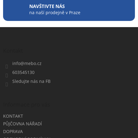
NAVŠTIVTE NÁS
na naší prodejně v Praze
Z
á
p
a
Kontakt
t
í
info
@
mebo.cz
603545130
Sledujte nás na FB
Informace pro vás
KONTAKT
PŮJČOVNA NÁŘADÍ
DOPRAVA