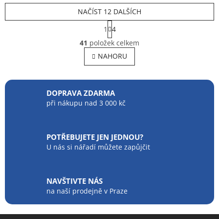
NAČÍST 12 DALŠÍCH
S
1
4
t
O
r
41
položek celkem
v
á
l
NAHORU
n
á
k
o
d
v
a
á
c
DOPRAVA ZDARMA
n
í
při nákupu nad 3 000 kč
í
p
r
v
POTŘEBUJETE JEN JEDNOU?
k
U nás si nářadí můžete zapůjčit
y
v
ý
p
NAVŠTIVTE NÁS
i
na naší prodejně v Praze
s
u
Z