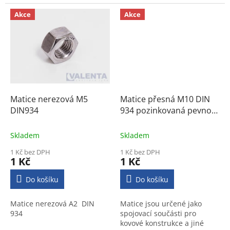
Akce
Akce
Matice nerezová M5
Matice přesná M10 DIN
DIN934
934 pozinkovaná pevnost
8
Skladem
Skladem
1 Kč bez DPH
1 Kč bez DPH
1 Kč
1 Kč
Do košíku
Do košíku
Matice nerezová A2 DIN
Matice jsou určené jako
934
spojovací součásti pro
kovové konstrukce a jiné