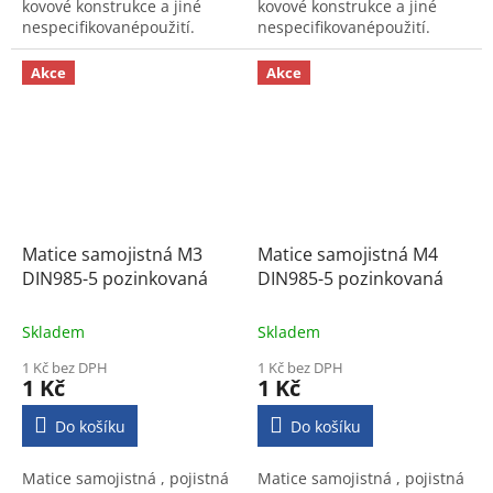
kovové konstrukce a jiné
kovové konstrukce a jiné
nespecifikovanépoužití.
nespecifikovanépoužití.
Výrobek nalézá uplatnění ve
Výrobek nalézá uplatnění ve
strojírenství a ve
strojírenství a ve
Akce
Akce
stavebnictví.
stavebnictví.
Matice samojistná M3
Matice samojistná M4
DIN985-5 pozinkovaná
DIN985-5 pozinkovaná
Skladem
Skladem
1 Kč bez DPH
1 Kč bez DPH
1 Kč
1 Kč
Do košíku
Do košíku
Matice samojistná , pojistná
Matice samojistná , pojistná