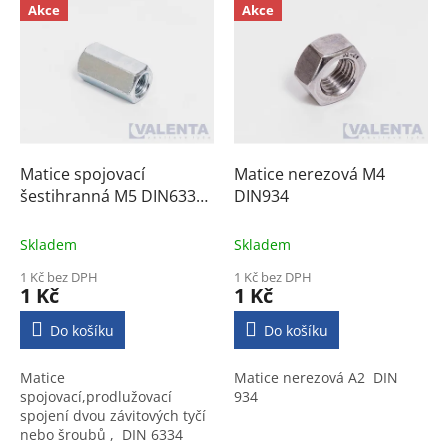
Akce
Akce
ý
p
i
s
p
r
o
d
Matice spojovací
Matice nerezová M4
u
šestihranná M5 DIN6334
DIN934
k
pozinkovaná
t
Skladem
Skladem
ů
1 Kč bez DPH
1 Kč bez DPH
1 Kč
1 Kč
Do košíku
Do košíku
Matice
Matice nerezová A2 DIN
spojovací,prodlužovací
934
spojení dvou závitových tyčí
nebo šroubů , DIN 6334