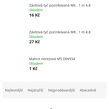
Závitová tyč pozinkovaná M6 , 1 m 4,8
Skladem
16 Kč
Závitová tyč pozinkovaná M8 , 1 m 4,8
Skladem
27 Kč
Matice nerezová M5 DIN934
Skladem
1 Kč
Ř
a
Nejlevnější
Nejdražší
Nejprodávanější
Abecedně
z
e
n