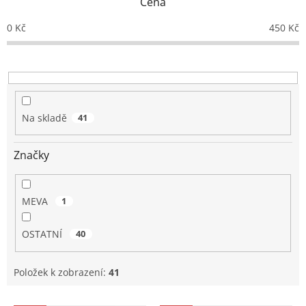
Cena
í
p
0
Kč
450
Kč
r
o
d
u
k
t
Na skladě
41
ů
Značky
MEVA
1
OSTATNÍ
40
Položek k zobrazení:
41
V