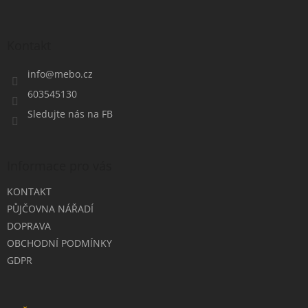
á
p
a
Kontakt
t
í
info
@
mebo.cz
603545130
Sledujte nás na FB
Informace pro vás
KONTAKT
PŮJČOVNA NÁŘADÍ
DOPRAVA
OBCHODNÍ PODMÍNKY
GDPR