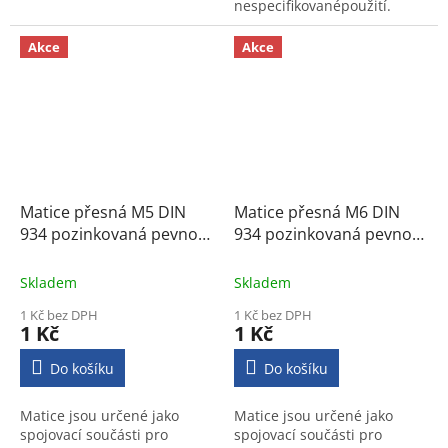
nespecifikovanépoužití.
Výrobek nalézá uplatnění ve
strojírenství a ve
Akce
Akce
stavebnictví.
Matice přesná M5 DIN
Matice přesná M6 DIN
934 pozinkovaná pevnost
934 pozinkovaná pevnost
8
8
Skladem
Skladem
1 Kč bez DPH
1 Kč bez DPH
1 Kč
1 Kč
Do košíku
Do košíku
Matice jsou určené jako
Matice jsou určené jako
spojovací součásti pro
spojovací součásti pro