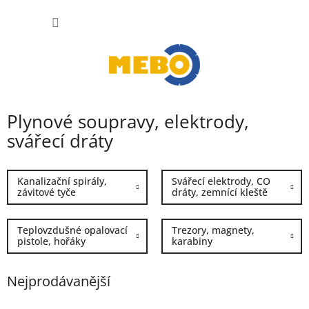
Přejít
NÁKUP
na
obsah
KOŠÍK
Plynové soupravy, elektrody,
svářecí dráty
Kanalizační spirály,
Svářecí elektrody, CO
závitové tyče
dráty, zemnící kleště
Teplovzdušné opalovací
Trezory, magnety,
pistole, hořáky
karabiny
Nejprodávanější