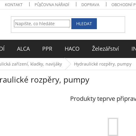
KONTAKT
PŮJČOVNA NÁŘADÍ
DOPRAVA
OBCHODNÍ 
HLEDAT
DÍ
ALCA
PPR
HACO
Železářství
I
lická zařízení, kladky, navijáky
Hydraulické rozpěry, pumpy
raulické rozpěry, pumpy
Produkty teprve připra