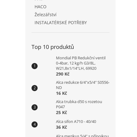
HACO
Železářství
INSTALATÉRSKÉ POTŘEBY
Top 10 produktů
Mondial PB Redukční ventil
0-4bar, 12 kg/h G3/8L,
W21,8x1/14"LH, 69920
290 Kč
Alca redukce 6/4"x5/4" S0556-
ND
16 Kč
Alca trubka d50 s rozetou
P047
25 Kč
Alca sifon A710 - 40/40
36 Kč
Alca mezikus 5/4" s přípojkou