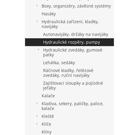
a
Boxy, organizéry, závěsné systémy
n
Hasáky
e
Hydraulická zařízení, kladky,
l
navijáky
Autonavijáky, držáky na navijáky
Hydraulické rozpěry, pumpy
Hydraulické zvedáky, gumové
patky
Lehátka, sedáky
Ráčnové kladky, řetězové
zvedáky, ruční navijáky
Zajišťovací sloupky a pojízdné
jeřáby
Kalače
Kladiva, sekery, paličky, palice,
kalače
Kleště
Klíče
Klíny