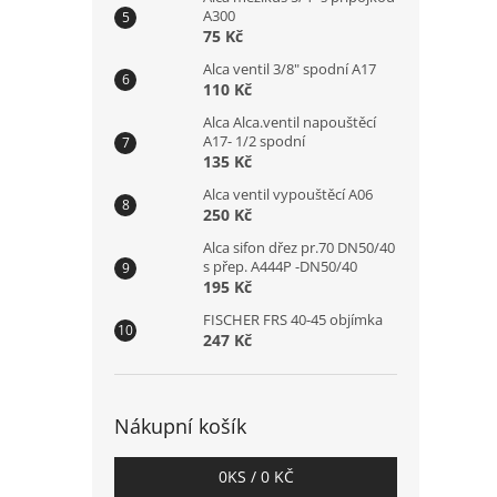
A300
75 Kč
Alca ventil 3/8" spodní A17
110 Kč
Alca Alca.ventil napouštěcí
A17- 1/2 spodní
135 Kč
Alca ventil vypouštěcí A06
250 Kč
Alca sifon dřez pr.70 DN50/40
s přep. A444P -DN50/40
195 Kč
FISCHER FRS 40-45 objímka
247 Kč
Nákupní košík
0
KS /
0 KČ