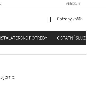
PODMÍNKY
GDPR
Přihlášení
NÁKUPNÍ
Prázdný košík
KOŠÍK
NSTALATÉRSKÉ POTŘEBY
OSTATNÍ SLUŽBY
D
vujeme.