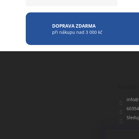
DOPRAVA ZDARMA
při nákupu nad 3 000 kč
Z
á
p
a
t
Kontakt
í
info
@
60354
Sledu