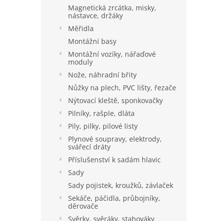
Magnetická zrcátka, misky,
nástavce, držáky
Měřidla
Montážní basy
Montážní vozíky, nářaďové
moduly
Nože, náhradní břity
Nůžky na plech, PVC lišty, řezače
Nýtovací kleště, sponkovačky
Pilníky, rašple, dláta
Pily, pilky, pilové listy
Plynové soupravy, elektrody,
svářecí dráty
Příslušenství k sadám hlavic
Sady
Sady pojistek, kroužků, závlaček
Sekáče, páčidla, průbojníky,
děrovače
Svěrky, svěráky, stahováky