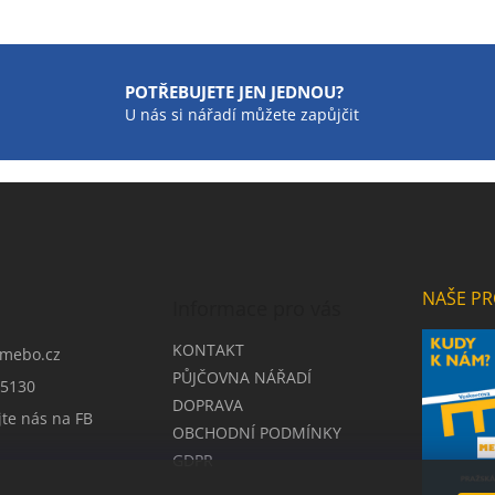
POTŘEBUJETE JEN JEDNOU?
U nás si nářadí můžete zapůjčit
NAŠE PR
Informace pro vás
KONTAKT
mebo.cz
PŮJČOVNA NÁŘADÍ
5130
DOPRAVA
jte nás na FB
OBCHODNÍ PODMÍNKY
GDPR