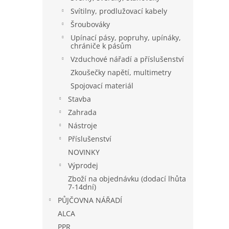
Svítilny, prodlužovací kabely
Šroubováky
Upínací pásy, popruhy, upínáky,
chrániče k pásům
Vzduchové nářadí a příslušenství
Zkoušečky napětí, multimetry
Spojovací materiál
Stavba
Zahrada
Nástroje
Příslušenství
NOVINKY
Výprodej
Zboží na objednávku (dodací lhůta
7-14dní)
PŮJČOVNA NÁŘADÍ
ALCA
PPR