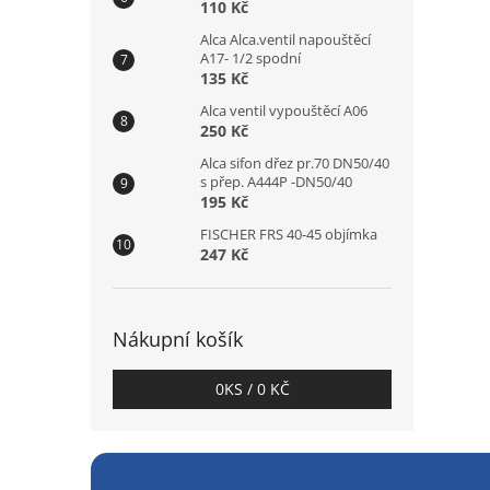
110 Kč
Alca Alca.ventil napouštěcí
A17- 1/2 spodní
135 Kč
Alca ventil vypouštěcí A06
250 Kč
Alca sifon dřez pr.70 DN50/40
s přep. A444P -DN50/40
195 Kč
FISCHER FRS 40-45 objímka
247 Kč
Nákupní košík
0
KS /
0 KČ