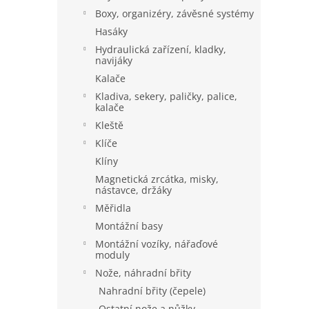
a
Boxy, organizéry, závěsné systémy
n
Hasáky
e
Hydraulická zařízení, kladky,
l
navijáky
Kalače
Kladiva, sekery, paličky, palice,
kalače
Kleště
Klíče
Klíny
Magnetická zrcátka, misky,
nástavce, držáky
Měřidla
Montážní basy
Montážní vozíky, nářaďové
moduly
Nože, náhradní břity
Nahradní břity (čepele)
Ostatní nože a nůžky