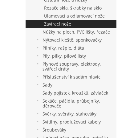
Řezače skla, škrabky na sklo
Ulamovací a odlamovací nože
Zavírací nože
Nůžky na plech, PVC lišty, řezače
Nýtovací kleště, sponkovačky
Pilníky, rašple, dláta
Pily, pilky, pilové listy
Plynové soupravy, elektrody,
svářecí dráty
Příslušenství k sadám hlavic
Sady
Sady pojistek, kroužků, závlaček
Sekáče, páčidla, průbojníky,
děrovače
Svěrky, svěráky, stahováky
Svítilny, prodlužovací kabely
Šroubováky
Upínací pásy, popruhy, upínáky,