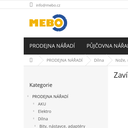
Přejít
info@mebo.cz
na
obsah
PRODEJNA NÁŘADÍ
PŮJČOVNA NÁŘA
Domů
PRODEJNA NÁŘADÍ
Dílna
Nože, 
P
Zaví
o
Přeskočit
s
Kategorie
kategorie
t
r
PRODEJNA NÁŘADÍ
a
AKU
n
Elektro
n
í
Dílna
p
Bity, nástavce, adaptéry