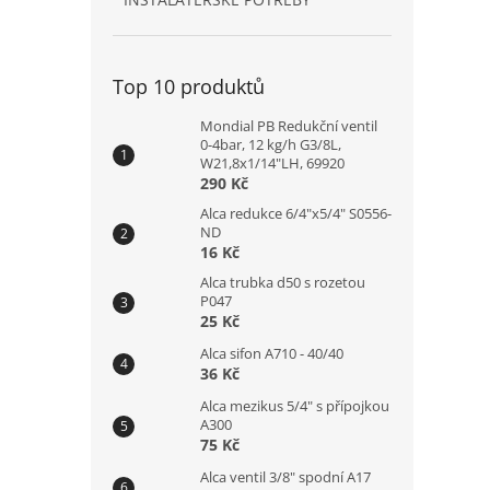
Top 10 produktů
Mondial PB Redukční ventil
0-4bar, 12 kg/h G3/8L,
W21,8x1/14"LH, 69920
290 Kč
Alca redukce 6/4"x5/4" S0556-
ND
16 Kč
Alca trubka d50 s rozetou
P047
25 Kč
Alca sifon A710 - 40/40
36 Kč
Alca mezikus 5/4" s přípojkou
A300
75 Kč
Alca ventil 3/8" spodní A17