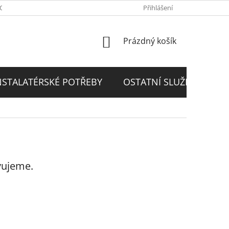
PODMÍNKY
GDPR
Přihlášení
NÁKUPNÍ
Prázdný košík
KOŠÍK
NSTALATÉRSKÉ POTŘEBY
OSTATNÍ SLUŽBY
D
vujeme.