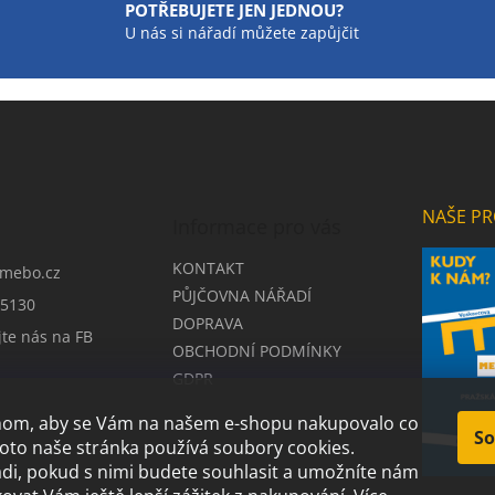
POTŘEBUJETE JEN JEDNOU?
U nás si nářadí můžete zapůjčit
NAŠE PR
Informace pro vás
KONTAKT
mebo.cz
PŮJČOVNA NÁŘADÍ
5130
DOPRAVA
jte nás na FB
OBCHODNÍ PODMÍNKY
GDPR
chom, aby se Vám na našem e-shopu nakupovalo co
So
roto naše stránka používá soubory cookies.
i, pokud s nimi budete souhlasit a umožníte nám