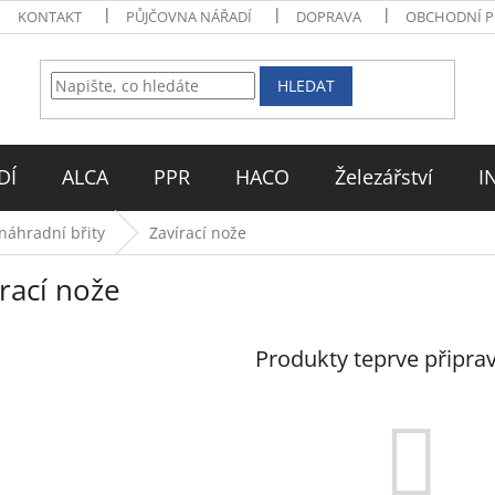
KONTAKT
PŮJČOVNA NÁŘADÍ
DOPRAVA
OBCHODNÍ 
HLEDAT
DÍ
ALCA
PPR
HACO
Železářství
I
náhradní břity
Zavírací nože
rací nože
Produkty teprve připra