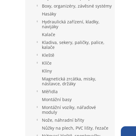
a
Boxy, organizéry, závěsné systémy
n
Hasáky
e
Hydraulická zařízení, kladky,
l
navijáky
Kalače
Kladiva, sekery, paličky, palice,
kalače
Kleště
Klíče
Klíny
Magnetická zrcátka, misky,
nástavce, držáky
Měřidla
Montážní basy
Montážní vozíky, nářaďové
moduly
Nože, náhradní břity
Nůžky na plech, PVC lišty, řezače
Nýtovací kleště, sponkovačky