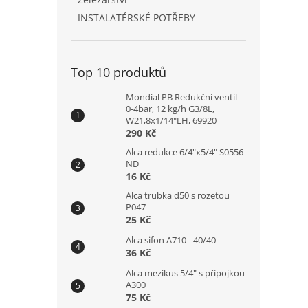
INSTALATÉRSKÉ POTŘEBY
Top 10 produktů
Mondial PB Redukční ventil
0-4bar, 12 kg/h G3/8L,
W21,8x1/14"LH, 69920
290 Kč
Alca redukce 6/4"x5/4" S0556-
ND
16 Kč
Alca trubka d50 s rozetou
P047
25 Kč
Alca sifon A710 - 40/40
36 Kč
Alca mezikus 5/4" s přípojkou
A300
75 Kč