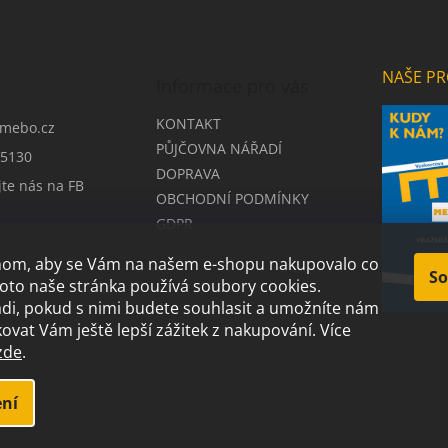
NAŠE PR
Informace pro vás
KONTAKT
mebo.cz
PŮJČOVNA NÁŘADÍ
5130
DOPRAVA
jte nás na FB
OBCHODNÍ PODMÍNKY
GDPR
chom, aby se Vám na našem e-shopu nakupovalo co
So
roto naše stránka používá soubory cookies.
i, pokud s nimi budete souhlasit a umožníte nám
ovat Vám ještě lepší zážitek z nakupování.
Více
zde
.
.
ní