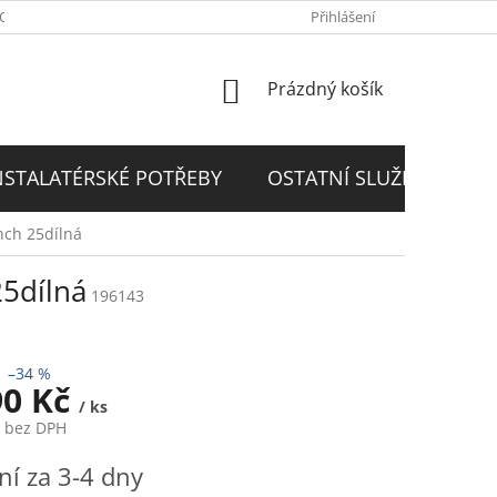
PODMÍNKY
GDPR
Přihlášení
NÁKUPNÍ
Prázdný košík
KOŠÍK
NSTALATÉRSKÉ POTŘEBY
OSTATNÍ SLUŽBY
D
nch 25dílná
25dílná
196143
–34 %
90 Kč
/ ks
č bez DPH
í za 3-4 dny