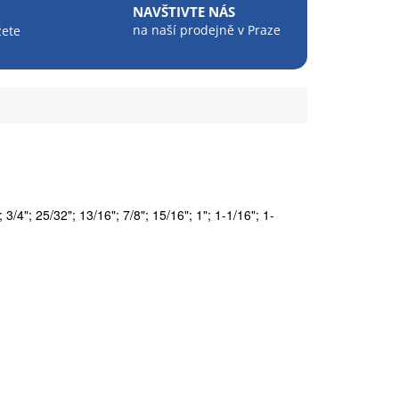
NAVŠTIVTE NÁS
na naší prodejně v Praze
žete
; 3/4"; 25/32"; 13/16"; 7/8"; 15/16"; 1"; 1-1/16"; 1-