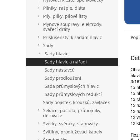
Pilníky, rašple, dláta
Pily, pilky, pilové listy
Plynové soupravy, elektrody,
svářecí dráty
Příslušenství k sadám hlavic
Popi
Sady
Sady hlavic
Det
Sady hlavic a nářadí
Obs
Sady nástavců
hlavi
Sady prodloužení
3/16
Sada průmyslových hlavic
1x h
1x h
Sady průmyslových redukcí
1x r
Sady pojistek, kroužků, závlaček
1x n
Sekáče, páčidla, průbojníky,
1x n
děrovače
1x v
1x k
Svěrky, svěráky, stahováky
Svítilny, prodlužovací kabely
Rozm
Šroubováky