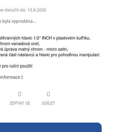
 doručit do:
13.8.2026
a byla vyprodána…
tihranných hlavic 1/2" INCH v plastovém kufříku,
chrom-vanadová ocel,
á úprava matný chrom - micro satin,
aná část nástavců a hlavic pro pohodlnou manipulaci
 pro ruční použití
 informace
ZEPTAT SE
SDÍLET