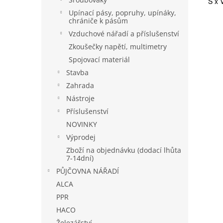
Š x 
Upínací pásy, popruhy, upínáky,
chrániče k pásům
Vzduchové nářadí a příslušenství
Zkoušečky napětí, multimetry
Spojovací materiál
Stavba
Zahrada
Nástroje
Příslušenství
NOVINKY
Výprodej
Zboží na objednávku (dodací lhůta
7-14dní)
PŮJČOVNA NÁŘADÍ
ALCA
PPR
HACO
Železářství