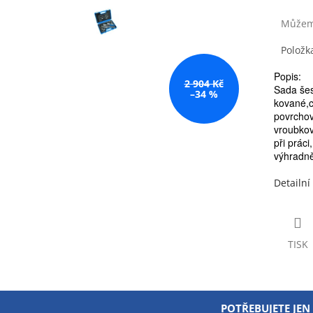
Můžeme
Položk
Popis:
2 904 Kč
Sada šes
–34 %
kované,
povrchov
vroubkov
při práci,
výhradně
Detailní
TISK
POTŘEBUJETE JEN