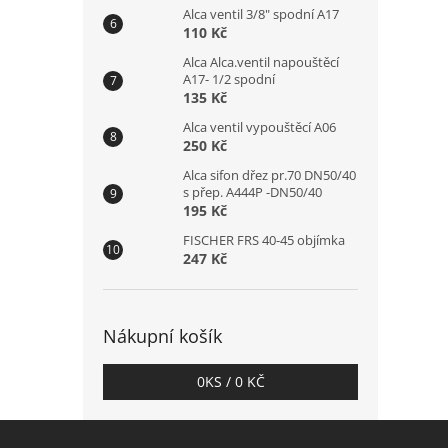
Alca ventil 3/8" spodní A17
110 Kč
Alca Alca.ventil napouštěcí
A17- 1/2 spodní
135 Kč
Alca ventil vypouštěcí A06
250 Kč
Alca sifon dřez pr.70 DN50/40
s přep. A444P -DN50/40
195 Kč
FISCHER FRS 40-45 objímka
247 Kč
Nákupní košík
0
KS /
0 KČ
Z