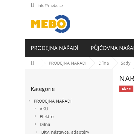
Přejít
info@mebo.cz
na
obsah
PRODEJNA NÁŘADÍ
PŮJČOVNA NÁŘA
Domů
PRODEJNA NÁŘADÍ
Dílna
Sady
P
NAR
o
Přeskočit
s
Kategorie
kategorie
Akce
t
r
PRODEJNA NÁŘADÍ
a
AKU
n
Elektro
n
í
Dílna
p
Bity, nástavce, adaptéry