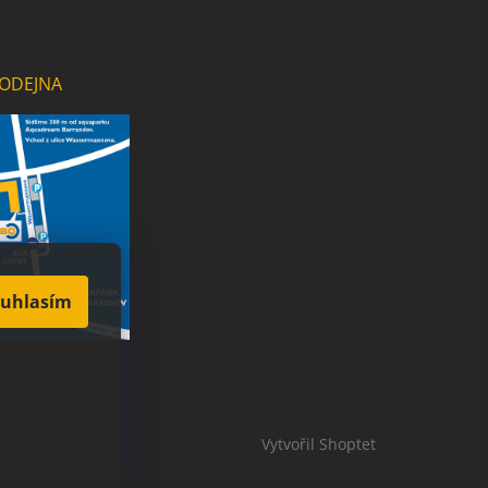
ODEJNA
uhlasím
Vytvořil Shoptet