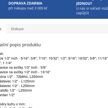
DOPRAVA ZDARMA
JEDNOU?
při nákupu nad 3 000 kč
U nás si nářadí mů
zapůjčit
s
Diskuze
ailní popis produktu
ah:
ce 1/2" inch - 5/16"; 3/8"; 7/16"; 15/32"; 1/2"; 9/16"; 19/32"; 5/8"; 11/16"
"; 1-1/4"
lavice na svíčky 1/2" inch - 5/8"
lavice na svíčky 1/2" inch - 13/16"
áčna 1/2" - 72běhů, L250mm
ástavec 1/2" - L125mm
ástavec 1/2" - L250mm
ratidlo 1/2" - L250mm
ardan 1/2"
ěry kufru v mm: