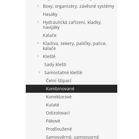
a
Boxy, organizéry, závěsné systémy
n
Hasáky
e
Hydraulická zařízení, kladky,
l
navijáky
Kalače
Kladiva, sekery, paličky, palice,
kalače
Kleště
Sady kleští
Samostatné kleště
Čelní štípací
Kombinované
Konektorové
Kulaté
Odizolovací
Pákové
Prodloužené
Samosvěrné, samosvorné