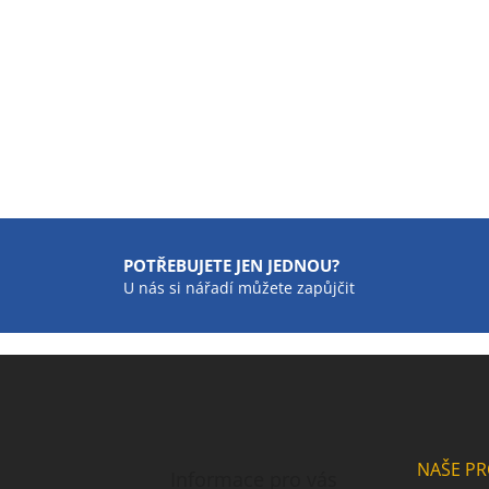
POTŘEBUJETE JEN JEDNOU?
U nás si nářadí můžete zapůjčit
NAŠE PR
Informace pro vás