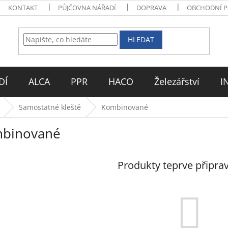
KONTAKT
PŮJČOVNA NÁŘADÍ
DOPRAVA
OBCHODNÍ 
HLEDAT
DÍ
ALCA
PPR
HACO
Železářství
I
Samostatné kleště
Kombinované
binované
Produkty teprve připra