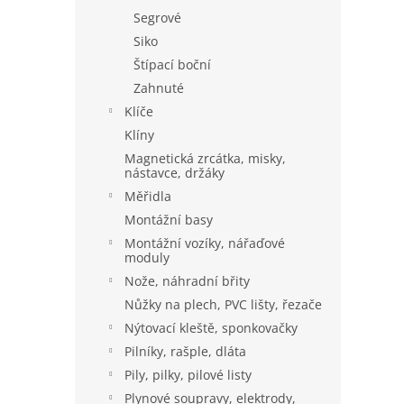
Segrové
Siko
Štípací boční
Zahnuté
Klíče
Klíny
Magnetická zrcátka, misky,
nástavce, držáky
Měřidla
Montážní basy
Montážní vozíky, nářaďové
moduly
Nože, náhradní břity
Nůžky na plech, PVC lišty, řezače
Nýtovací kleště, sponkovačky
Pilníky, rašple, dláta
Pily, pilky, pilové listy
Plynové soupravy, elektrody,