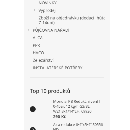
NOVINKY
Výprodej
Zboží na objednávku (dodací lhůta
7-14dní)
PŮJČOVNA NÁŘADÍ
ALCA
PPR
HACO
Železářství
INSTALATÉRSKÉ POTŘEBY
Top 10 produktů
Mondial PB Redukční ventil
0-4bar, 12 kg/h G3/8L,
W21,8x1/14"LH, 69920
290 Kč
Alca redukce 6/4"x5/4" S0556-
ND