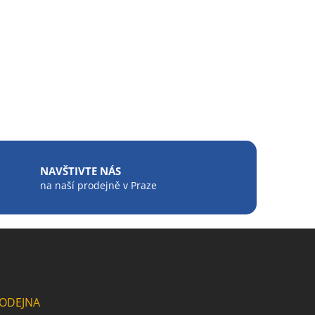
NAVŠTIVTE NÁS
na naší prodejně v Praze
ODEJNA