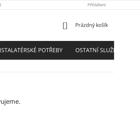
PODMÍNKY
GDPR
Přihlášení
NÁKUPNÍ
Prázdný košík
KOŠÍK
NSTALATÉRSKÉ POTŘEBY
OSTATNÍ SLUŽBY
D
vujeme.