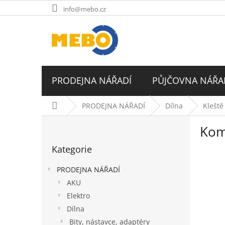
Přejít
info@mebo.cz
na
obsah
PRODEJNA NÁŘADÍ
PŮJČOVNA NÁŘA
Domů
PRODEJNA NÁŘADÍ
Dílna
Kleště
P
Kom
o
Přeskočit
s
Kategorie
kategorie
t
r
PRODEJNA NÁŘADÍ
a
AKU
n
Elektro
n
í
Dílna
p
Bity, nástavce, adaptéry