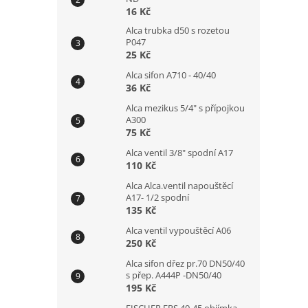
16 Kč
Alca trubka d50 s rozetou
P047
25 Kč
Alca sifon A710 - 40/40
36 Kč
Alca mezikus 5/4" s přípojkou
A300
75 Kč
Alca ventil 3/8" spodní A17
110 Kč
Alca Alca.ventil napouštěcí
A17- 1/2 spodní
135 Kč
Alca ventil vypouštěcí A06
250 Kč
Alca sifon dřez pr.70 DN50/40
s přep. A444P -DN50/40
195 Kč