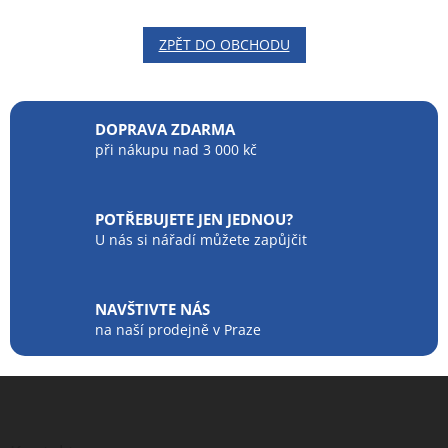
ZPĚT DO OBCHODU
DOPRAVA ZDARMA
při nákupu nad 3 000 kč
POTŘEBUJETE JEN JEDNOU?
U nás si nářadí můžete zapůjčit
NAVŠTIVTE NÁS
na naší prodejně v Praze
Z
á
p