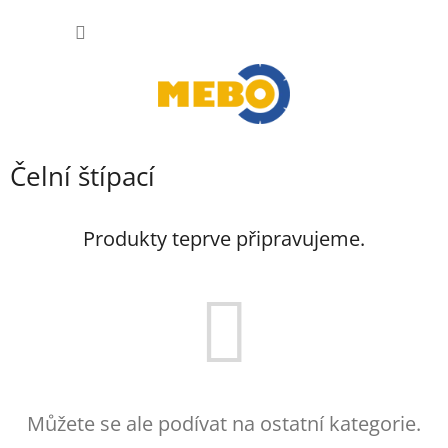
Přejít
NÁKUP
na
obsah
KOŠÍK
Čelní štípací
Produkty teprve připravujeme.
Můžete se ale podívat na ostatní kategorie.