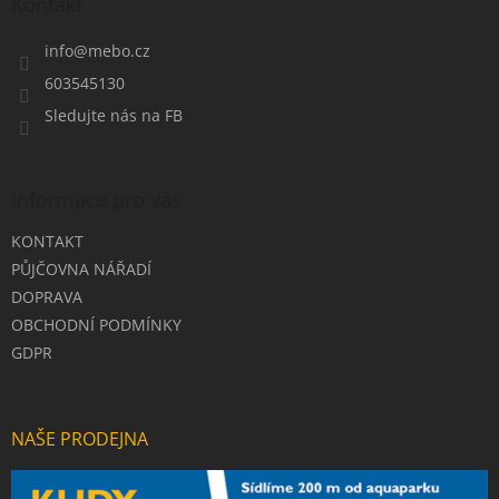
a
Kontakt
t
í
info
@
mebo.cz
603545130
Sledujte nás na FB
Informace pro vás
KONTAKT
PŮJČOVNA NÁŘADÍ
DOPRAVA
OBCHODNÍ PODMÍNKY
GDPR
NAŠE PRODEJNA