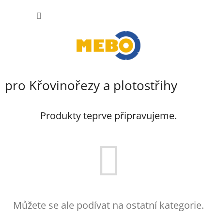
Přejít
NÁKUP
na
obsah
KOŠÍK
pro Křovinořezy a plotostřihy
Produkty teprve připravujeme.
Můžete se ale podívat na ostatní kategorie.