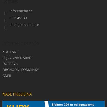
a
Kontakt
t
í
info
@
mebo.cz
603545130
Sledujte nás na FB
Informace pro vás
KONTAKT
PŮJČOVNA NÁŘADÍ
DOPRAVA
OBCHODNÍ PODMÍNKY
GDPR
NAŠE PRODEJNA