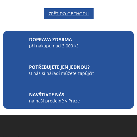
ZPĚT DO OBCHODU
DOPRAVA ZDARMA
při nákupu nad 3 000 kč
POTŘEBUJETE JEN JEDNOU?
U nás si nářadí můžete zapůjčit
NAVŠTIVTE NÁS
na naší prodejně v Praze
Z
á
p