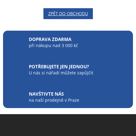
ZPĚT DO OBCHODU
DOPRAVA ZDARMA
při nákupu nad 3 000 kč
POTŘEBUJETE JEN JEDNOU?
U nás si nářadí můžete zapůjčit
NAVŠTIVTE NÁS
na naší prodejně v Praze
Z
á
p