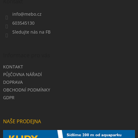
a
Kontakt
t
í
info
@
mebo.cz
603545130
Sledujte nás na FB
Informace pro vás
KONTAKT
PŮJČOVNA NÁŘADÍ
DOPRAVA
OBCHODNÍ PODMÍNKY
GDPR
NAŠE PRODEJNA