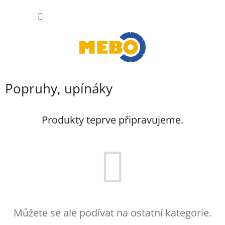
Přejít
NÁKUP
na
obsah
KOŠÍK
Popruhy, upínáky
Produkty teprve připravujeme.
Můžete se ale podívat na ostatní kategorie.