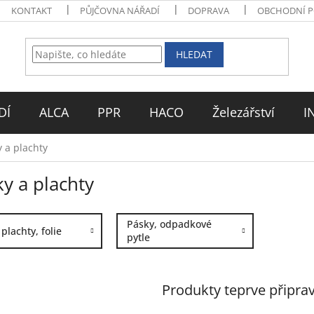
KONTAKT
PŮJČOVNA NÁŘADÍ
DOPRAVA
OBCHODNÍ 
HLEDAT
DÍ
ALCA
PPR
HACO
Železářství
I
 a plachty
y a plachty
Pásky, odpadkové
 plachty, folie
pytle
Produkty teprve připra