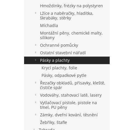
a
Hmoždinky, frézky na polystyren
n
Lžíce a naběračky, hladítka,
e
škrabáky, stěrky
l
Míchadla
Montážní pěny, chemické malty,
silikony
Ochranné pomůcky
Ostatní stavební nářadí
Pásky a plachty
Krycí plachty, folie
Pásky, odpadkové pytle
Řezačky obkladů, přísavky, kleště,
čističe spár
Vodováhy, stahovací latě, lasery
Vytlačovací pistole, pistole na
tmel, PU pěny
Zámky, dveřní kování, těsnění
Žebříky, štafle
Zahrada