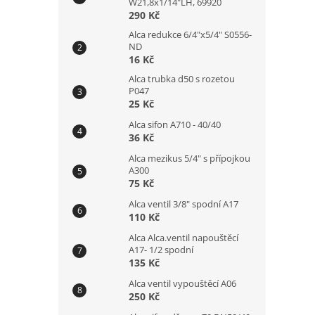
W21,8x1/14"LH, 69920
290 Kč
Alca redukce 6/4"x5/4" S0556-
ND
16 Kč
Alca trubka d50 s rozetou
P047
25 Kč
Alca sifon A710 - 40/40
36 Kč
Alca mezikus 5/4" s přípojkou
A300
75 Kč
Alca ventil 3/8" spodní A17
110 Kč
Alca Alca.ventil napouštěcí
A17- 1/2 spodní
135 Kč
Alca ventil vypouštěcí A06
250 Kč