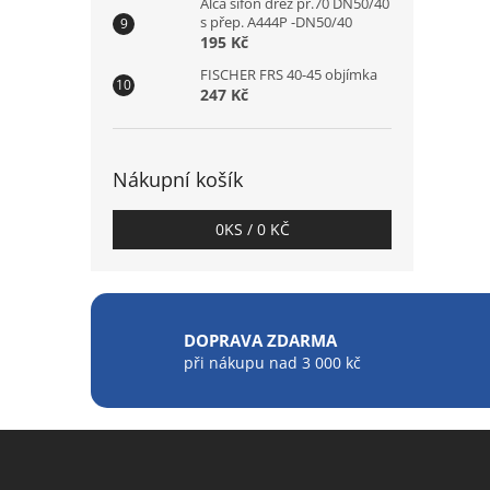
Alca sifon dřez pr.70 DN50/40
s přep. A444P -DN50/40
195 Kč
FISCHER FRS 40-45 objímka
247 Kč
Nákupní košík
0
KS /
0 KČ
DOPRAVA ZDARMA
při nákupu nad 3 000 kč
Z
á
p