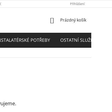
PODMÍNKY
GDPR
Přihlášení
NÁKUPNÍ
Prázdný košík
KOŠÍK
NSTALATÉRSKÉ POTŘEBY
OSTATNÍ SLUŽBY
D
vujeme.