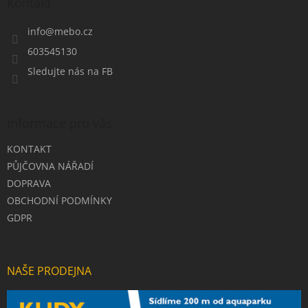
a
Kontakt
t
í
info
@
mebo.cz
603545130
Sledujte nás na FB
Informace pro vás
KONTAKT
PŮJČOVNA NÁŘADÍ
DOPRAVA
OBCHODNÍ PODMÍNKY
GDPR
NAŠE PRODEJNA