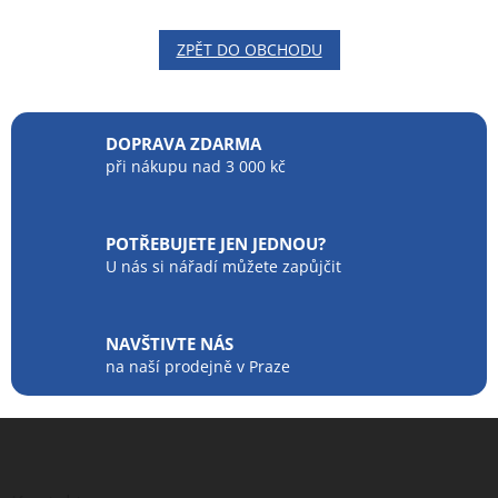
ZPĚT DO OBCHODU
DOPRAVA ZDARMA
při nákupu nad 3 000 kč
POTŘEBUJETE JEN JEDNOU?
U nás si nářadí můžete zapůjčit
NAVŠTIVTE NÁS
na naší prodejně v Praze
Z
á
p