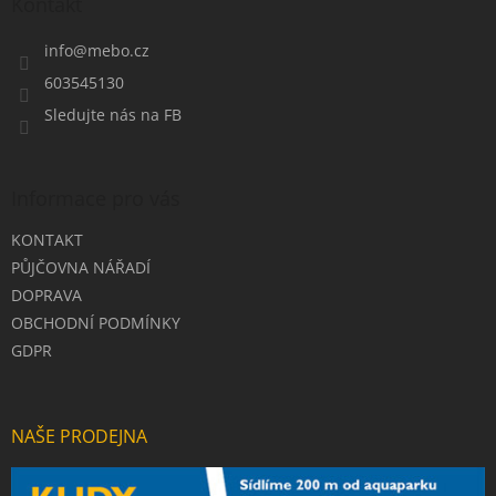
a
Kontakt
t
í
info
@
mebo.cz
603545130
Sledujte nás na FB
Informace pro vás
KONTAKT
PŮJČOVNA NÁŘADÍ
DOPRAVA
OBCHODNÍ PODMÍNKY
GDPR
NAŠE PRODEJNA