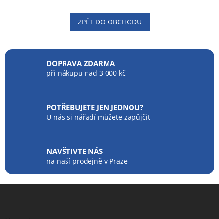
ZPĚT DO OBCHODU
DOPRAVA ZDARMA
při nákupu nad 3 000 kč
POTŘEBUJETE JEN JEDNOU?
U nás si nářadí můžete zapůjčit
NAVŠTIVTE NÁS
na naší prodejně v Praze
Z
á
p