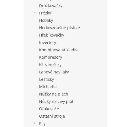
a
Drážkovačky
n
Frézky
e
Hoblíky
l
Horkovzdušné pistole
Hřebíkovačky
Invertory
Kombinovaná kladiva
Kompresory
Křovinořezy
Lanové navijáky
Leštičky
Míchadla
Nůžky na plech
Nůžky na živý plot
Ofukovače
Ostatní stroje
Pily