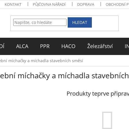
KONTAKT
PŮJČOVNA NÁŘADÍ
DOPRAVA
OBCHODNÍ 
HLEDAT
DÍ
ALCA
PPR
HACO
Železářství
I
ební míchačky a míchadla stavebních směsí
vební míchačky a míchadla stavebníc
Produkty teprve připra