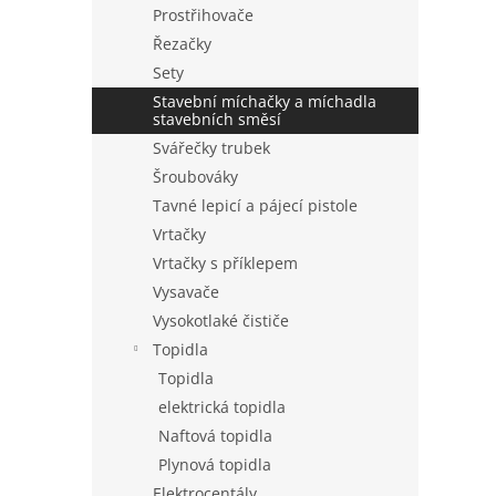
Prostřihovače
Řezačky
Sety
Stavební míchačky a míchadla
stavebních směsí
Svářečky trubek
Šroubováky
Tavné lepicí a pájecí pistole
Vrtačky
Vrtačky s příklepem
Vysavače
Vysokotlaké čističe
Topidla
Topidla
elektrická topidla
Naftová topidla
Plynová topidla
Elektrocentály