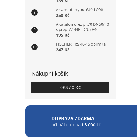
135 Kč
Alca ventil vypouštěcí A06
250 Kč
Alca sifon dřez pr.70 DN50/40
s přep. A444P -DN50/40
195 Kč
FISCHER FRS 40-45 objímka
247 Kč
Nákupní košík
0
KS /
0 KČ
DOPRAVA ZDARMA
při nákupu nad 3 000 kč