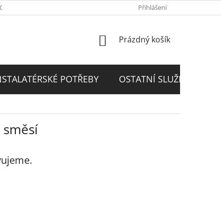
PODMÍNKY
GDPR
Přihlášení
NÁKUPNÍ
Prázdný košík
KOŠÍK
NSTALATÉRSKÉ POTŘEBY
OSTATNÍ SLUŽBY
D
h směsí
vujeme.