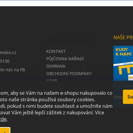
NAŠE PR
Informace pro vás
KONTAKT
mebo.cz
PŮJČOVNA NÁŘADÍ
5130
DOPRAVA
jte nás na FB
OBCHODNÍ PODMÍNKY
GDPR
chom, aby se Vám na našem e-shopu nakupovalo co
So
roto naše stránka používá soubory cookies.
i, pokud s nimi budete souhlasit a umožníte nám
ovat Vám ještě lepší zážitek z nakupování.
Více
zde
.