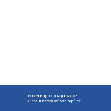
POTŘEBUJETE JEN JEDNOU?
U nás si nářadí můžete zapůjčit