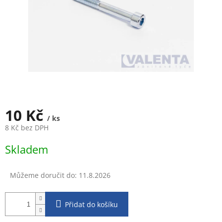
10 Kč
/ ks
8 Kč bez DPH
Měrná
Skladem
cena:
Můžeme doručit do:
11.8.2026
Přidat do košíku