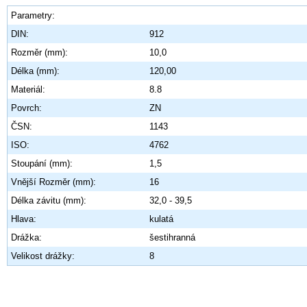
Parametry:
DIN:
912
Rozměr (mm):
10,0
Délka (mm):
120,00
Materiál:
8.8
Povrch:
ZN
ČSN:
1143
ISO:
4762
Stoupání (mm):
1,5
Vnější Rozměr (mm):
16
Délka závitu (mm):
32,0 - 39,5
Hlava:
kulatá
Drážka:
šestihranná
Velikost drážky:
8