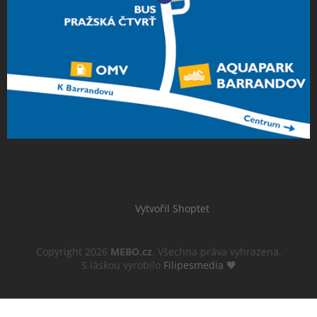
Vytvořil Shoptet
Copyright 2026
MEBO.cz
. Všechna práva vyhrazena.
S láskou vyrobilo
Filipesmedia 🧡