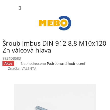
Přejít
NÁKUP
na
obsah
KOŠÍK
Šroub imbus DIN 912 8.8 M10x120
Zn válcová hlava
9924DB583
Průměrné
Neohodnoceno
Podrobnosti hodnocení
Akce
hodnocení
Značka:
VALENTA
produktu
je
0,0
z
5
hvězdiček.