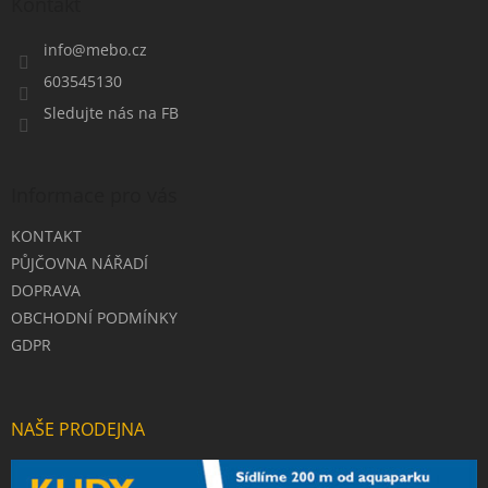
a
Kontakt
t
í
info
@
mebo.cz
603545130
Sledujte nás na FB
Informace pro vás
KONTAKT
PŮJČOVNA NÁŘADÍ
DOPRAVA
OBCHODNÍ PODMÍNKY
GDPR
NAŠE PRODEJNA