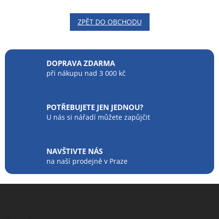
ZPĚT DO OBCHODU
DOPRAVA ZDARMA
při nákupu nad 3 000 kč
POTŘEBUJETE JEN JEDNOU?
U nás si nářadí můžete zapůjčit
NAVŠTIVTE NÁS
na naší prodejně v Praze
Z
á
p