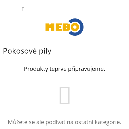
Přejít
NÁKUP
na
obsah
KOŠÍK
Pokosové pily
Produkty teprve připravujeme.
Můžete se ale podívat na ostatní kategorie.