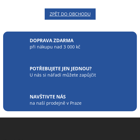
ZPĚT DO OBCHODU
DOPRAVA ZDARMA
při nákupu nad 3 000 kč
POTŘEBUJETE JEN JEDNOU?
U nás si nářadí můžete zapůjčit
NAVŠTIVTE NÁS
na naší prodejně v Praze
Z
á
p