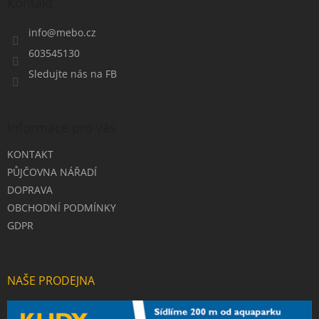
a
Kontakt
t
í
info
@
mebo.cz
603545130
Sledujte nás na FB
Informace pro vás
KONTAKT
PŮJČOVNA NÁŘADÍ
DOPRAVA
OBCHODNÍ PODMÍNKY
GDPR
NAŠE PRODEJNA