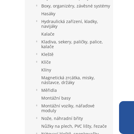
a
Boxy, organizéry, závěsné systémy
n
Hasáky
e
Hydraulická zařízení, kladky,
l
navijáky
Kalače
Kladiva, sekery, paličky, palice,
kalače
Kleště
Klíče
Klíny
Magnetická zrcátka, misky,
nástavce, držáky
Měřidla
Montážní basy
Montážní vozíky, nářaďové
moduly
Nože, náhradní břity
Nůžky na plech, PVC lišty, řezače
Nýtovací kleště, sponkovačky