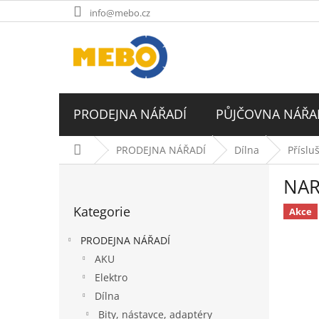
Přejít
info@mebo.cz
na
obsah
PRODEJNA NÁŘADÍ
PŮJČOVNA NÁŘA
Domů
PRODEJNA NÁŘADÍ
Dílna
Příslu
P
NAR
o
Přeskočit
s
Kategorie
kategorie
Akce
t
r
PRODEJNA NÁŘADÍ
a
AKU
n
Elektro
n
í
Dílna
p
Bity, nástavce, adaptéry