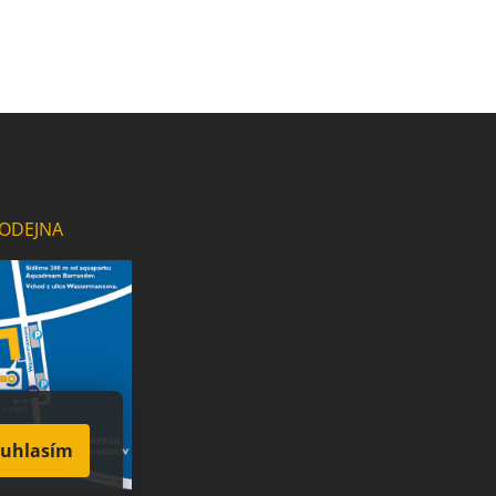
ODEJNA
uhlasím