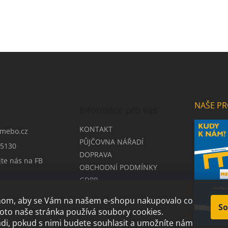
NAŠE PR
Informace pro vás
KONTAKT
mebo.cz
PŮJČOVNA NÁŘADÍ
5130
DOPRAVA
jte nás na FB
OBCHODNÍ PODMÍNKY
GDPR
chom, aby se Vám na našem e-shopu nakupovalo co
So
roto naše stránka používá soubory cookies.
i, pokud s nimi budete souhlasit a umožníte nám