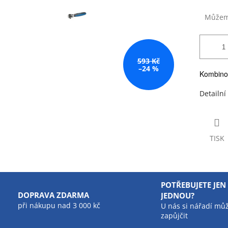
Můžeme
593 Kč
–24 %
Kombinov
Detailní
TISK
POTŘEBUJETE JEN
DOPRAVA ZDARMA
JEDNOU?
při nákupu nad 3 000 kč
U nás si nářadí mů
zapůjčit