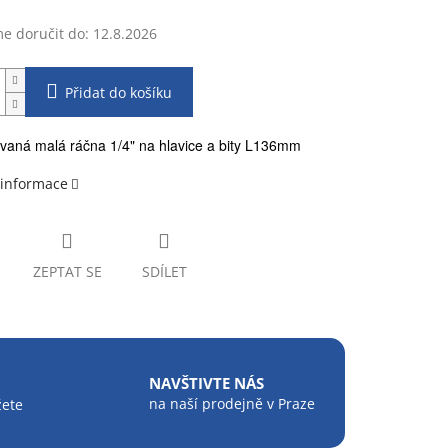
 doručit do:
12.8.2026
Přidat do košíku
aná malá ráčna 1/4" na hlavice a bity L136mm
 informace
ZEPTAT SE
SDÍLET
NAVŠTIVTE NÁS
na naší prodejně v Praze
žete