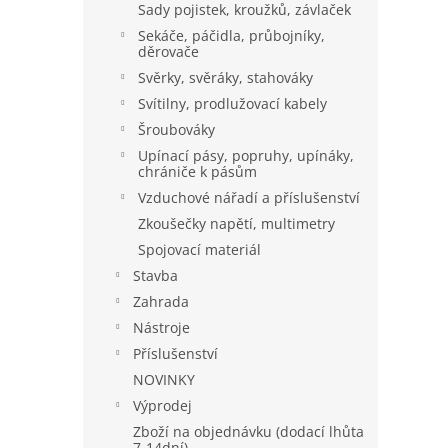
Sady pojistek, kroužků, závlaček
Sekáče, páčidla, průbojníky,
děrovače
Svěrky, svěráky, stahováky
Svítilny, prodlužovací kabely
Šroubováky
Upínací pásy, popruhy, upínáky,
chrániče k pásům
Vzduchové nářadí a příslušenství
Zkoušečky napětí, multimetry
Spojovací materiál
Stavba
Zahrada
Nástroje
Příslušenství
NOVINKY
Výprodej
Zboží na objednávku (dodací lhůta
7-14dní)