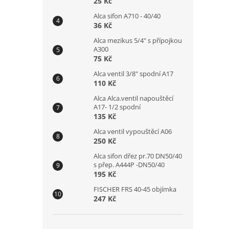
25 Kč
Alca sifon A710 - 40/40
36 Kč
Alca mezikus 5/4" s přípojkou
A300
75 Kč
Alca ventil 3/8" spodní A17
110 Kč
Alca Alca.ventil napouštěcí
A17- 1/2 spodní
135 Kč
Alca ventil vypouštěcí A06
250 Kč
Alca sifon dřez pr.70 DN50/40
s přep. A444P -DN50/40
195 Kč
FISCHER FRS 40-45 objímka
247 Kč