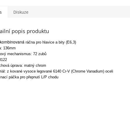
s
Diskuze
ailní popis produktu
 kombinovaná
ráčna pro hlavice a bity (E6,3)
a: 136mm
ový mechanismus: 72 zubů
3122
chová úprava: matný chrom
riál: z kované vysoce legované 6140 Cr-V (Chrome Vanadium) oceli
ínací páčka pro přepnutí L/P chodu