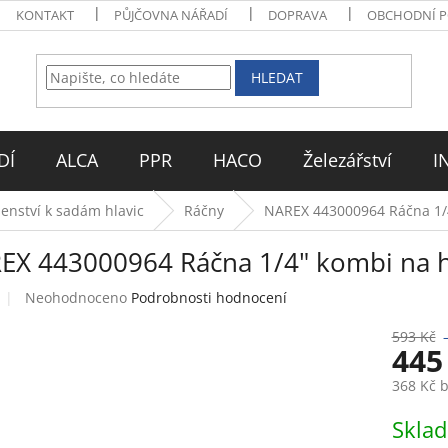
KONTAKT
PŮJČOVNA NÁŘADÍ
DOPRAVA
OBCHODNÍ 
HLEDAT
DÍ
ALCA
PPR
HACO
Železářství
I
šenství k sadám hlavic
Ráčny
NAREX 443000964 Ráčna 1/4"
EX 443000964 Ráčna 1/4" kombi na hl
Průměrné
Neohodnoceno
Podrobnosti hodnocení
hodnocení
produktu
593 Kč
445
je
0,0
368 Kč 
z
5
Měrná
Skla
hvězdiček.
cena: