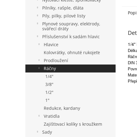
Pilníky, rašple, dláta
Popi
Pily, pilky, pilové listy
Plynové soupravy, elektrody,
svářecí dráty
Det
Příslušenství k sadám hlavic
1/4"
Hlavice
Délk
Kolovrátky, ohnuté rukojeťe
Ráčn
Prodloužení
DIN 
Ráčny
Povr
Mate
1/4"
Přep
3/8"
1/2"
1"
Redukce, kardany
Vratidla
Zajišťovací kolíky s kroužkem
Sady