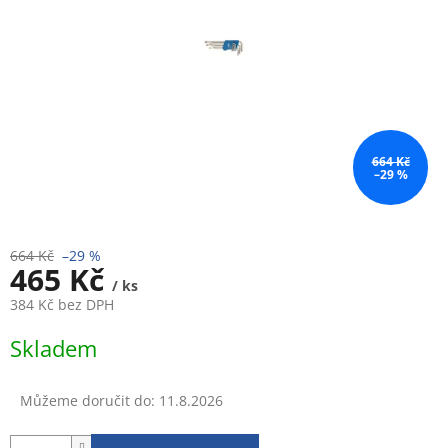
664 Kč
–29 %
664 Kč
–29 %
465 Kč
/ ks
384 Kč bez DPH
Měrná
Skladem
cena:
Můžeme doručit do:
11.8.2026