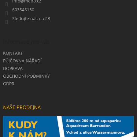
í
info
@
mebo.cz
603545130
Sledujte nás na FB
Informace pro vás
KONTAKT
PŮJČOVNA NÁŘADÍ
DOPRAVA
OBCHODNÍ PODMÍNKY
GDPR
NAŠE PRODEJNA