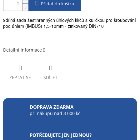
Přidat do košíku
9dílná sada šestihranných úhlových klíčů s kuličkou pro šroubování
pod úhlem (IMBUS) 1,5-10mm - zinkovaný DIN710
Detailní informace
ZEPTAT SE
SDÍLET
DOPRAVA ZDARMA
při nákupu nad 3 000 kč
POTŘEBUJETE JEN JEDNOU?