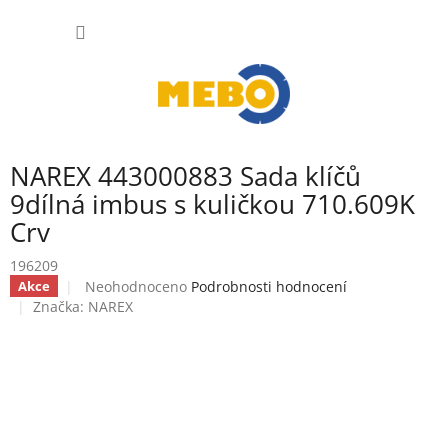
Přejít
NÁKUP
na
obsah
KOŠÍK
NAREX 443000883 Sada klíčů
9dílná imbus s kuličkou 710.609K
Crv
196209
Průměrné
Neohodnoceno
Podrobnosti hodnocení
Akce
hodnocení
Značka:
NAREX
produktu
je
0,0
z
5
hvězdiček.