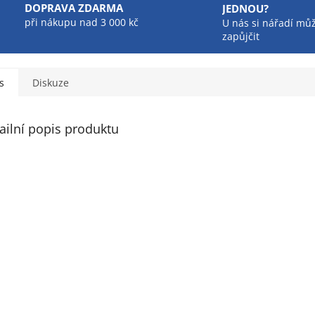
DOPRAVA ZDARMA
JEDNOU?
při nákupu nad 3 000 kč
U nás si nářadí mů
zapůjčit
s
Diskuze
ailní popis produktu