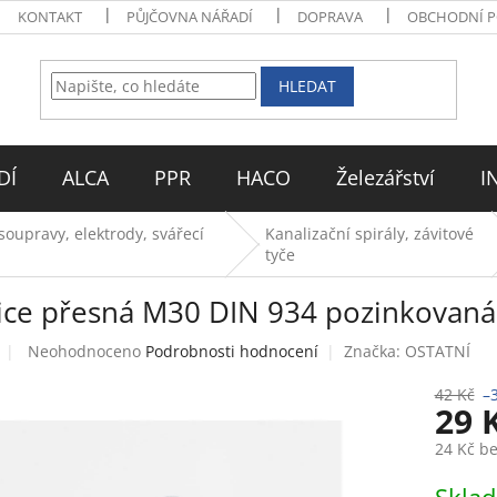
KONTAKT
PŮJČOVNA NÁŘADÍ
DOPRAVA
OBCHODNÍ 
HLEDAT
DÍ
ALCA
PPR
HACO
Železářství
I
soupravy, elektrody, svářecí
Kanalizační spirály, závitové
tyče
ice přesná M30 DIN 934 pozinkovaná
Průměrné
Neohodnoceno
Podrobnosti hodnocení
Značka:
OSTATNÍ
hodnocení
produktu
42 Kč
–
29 
je
0,0
24 Kč b
z
5
Měrná