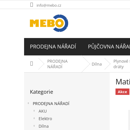
Přejít
info@mebo.cz
na
obsah
PRODEJNA NÁŘADÍ
PŮJČOVNA NÁŘA
PRODEJNA
Plynové 
Domů
Dílna
NÁŘADÍ
dráty
P
Mat
o
Přeskočit
s
Kategorie
kategorie
Akce
t
r
PRODEJNA NÁŘADÍ
a
AKU
n
Elektro
n
í
Dílna