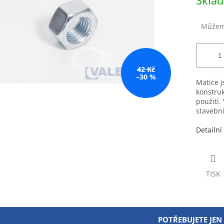
Skla
hvězdiček.
cena:
Můžeme
42 Kč
–30 %
Matice j
konstruk
použití.
stavebni
Detailní
TISK
POTŘEBUJETE JEN