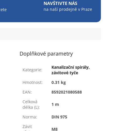
NAVŠTIVTE NÁS
na naší prodejně v Praze
žete
Doplňkové parametry
Kanalizační spirály,
Kategorie
:
závitové tyče
Hmotnost
:
0.31 kg
EAN
:
8592021080588
Celková
1 m
délka (L)
:
Norma
:
DIN 975
Závit
M8