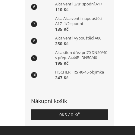
Alca ventil 3/8" spodní A17
110 Kč
Alca Alca.ventil napouštěcí
A17- 1/2 spodní
135 Kč
Alca ventil vypouštěcí A06
250 Kč
Alca sifon dřez pr.70 DN50/40
s přep. A444P -DN50/40
195 Kč
FISCHER FRS 40-45 objímka
247 Kč
Nákupní košík
0
KS /
0 KČ
Z