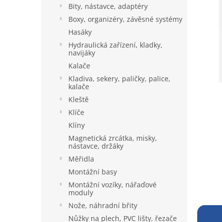
p
Bity, nástavce, adaptéry
a
Boxy, organizéry, závěsné systémy
n
Hasáky
e
Hydraulická zařízení, kladky,
l
navijáky
Kalače
Kladiva, sekery, paličky, palice,
kalače
Kleště
Klíče
Klíny
Magnetická zrcátka, misky,
nástavce, držáky
Měřidla
Montážní basy
Montážní vozíky, nářaďové
moduly
Nože, náhradní břity
Nůžky na plech, PVC lišty, řezače