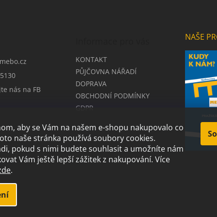
NAŠE PR
Informace pro vás
KONTAKT
mebo.cz
PŮJČOVNA NÁŘADÍ
5130
DOPRAVA
jte nás na FB
OBCHODNÍ PODMÍNKY
GDPR
chom, aby se Vám na našem e-shopu nakupovalo co
So
roto naše stránka používá soubory cookies.
i, pokud s nimi budete souhlasit a umožníte nám
ovat Vám ještě lepší zážitek z nakupování.
Více
zde
.
.
ní