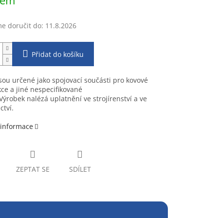
dem
 doručit do:
11.8.2026
Přidat do košíku
sou určené jako spojovací součásti pro kovové
ce a jiné nespecifikované
 Výrobek nalézá uplatnění ve strojírenství a ve
ctví.
 informace
ZEPTAT SE
SDÍLET