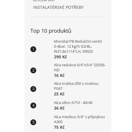
INSTALATÉRSKÉ POTŘEBY
Top 10 produktů
Mondial PB Redukční ventil
0-4bar, 12 kg/h G3/8L,
W21,8x1/14"LH, 69920
290 Kč
Alca redukce 6/4"x5/4" S0556-
ND
16 Kč
Alca trubka d50 s rozetou
P047
25 Kč
Alca sifon A710 - 40/40
36 Kč
Alca mezikus 5/4" s přípojkou
A300
75 Kč