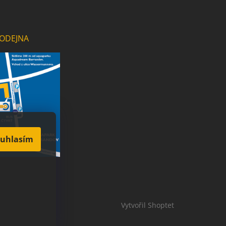
ODEJNA
uhlasím
Vytvořil Shoptet