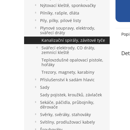
Nýtovací kleště, sponkovačky
Pilníky, rašple, dláta
Pily, pilky, pilové listy
Plynové soupravy, elektrody,
svářecí dráty
Popi
Kanalizační spirály, závitové tyče
Svářecí elektrody, CO dráty,
zemnící kleště
Det
Teplovzdušné opalovací pistole,
hořáky
Trezory, magnety, karabiny
Příslušenství k sadám hlavic
Sady
Sady pojistek, kroužků, závlaček
Sekáče, páčidla, průbojníky,
děrovače
Svěrky, svěráky, stahováky
Svítilny, prodlužovací kabely
Šroubováky