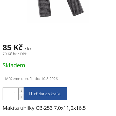
85 Kč
/ ks
70 Kč bez DPH
Měrná
Skladem
cena:
Můžeme doručit do:
10.8.2026
Přidat do košíku
Makita uhlíky CB-253 7,0x11,0x16,5