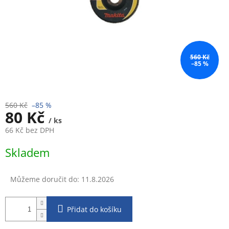
560 Kč
–85 %
560 Kč
–85 %
80 Kč
/ ks
66 Kč bez DPH
Měrná
Skladem
cena:
Můžeme doručit do:
11.8.2026
Přidat do košíku