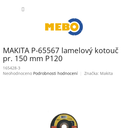
Přejít
NÁKUP
na
obsah
KOŠÍK
MAKITA P-65567 lamelový kotouč
pr. 150 mm P120
165428-3
Průměrné
Neohodnoceno
Podrobnosti hodnocení
Značka:
Makita
hodnocení
produktu
je
0,0
z
5
hvězdiček.