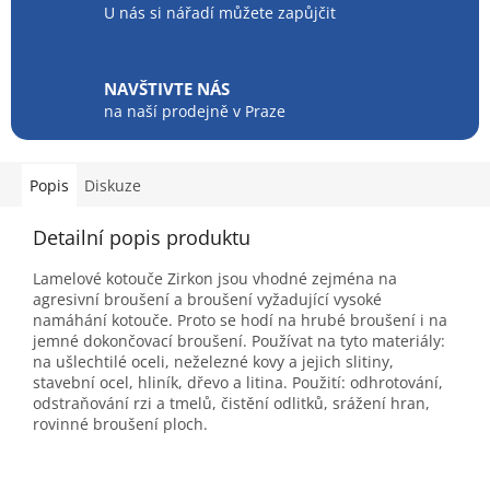
U nás si nářadí můžete zapůjčit
NAVŠTIVTE NÁS
na naší prodejně v Praze
Popis
Diskuze
Detailní popis produktu
Lamelové kotouče Zirkon jsou vhodné zejména na
agresivní broušení a broušení vyžadující vysoké
namáhání kotouče. Proto se hodí na hrubé broušení i na
jemné dokončovací broušení. Používat na tyto materiály:
na ušlechtilé oceli, neželezné kovy a jejich slitiny,
stavební ocel, hliník, dřevo a litina. Použití: odhrotování,
odstraňování rzi a tmelů, čistění odlitků, srážení hran,
rovinné broušení ploch.