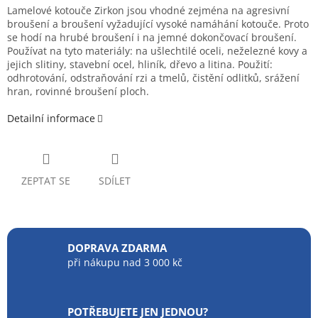
Lamelové kotouče Zirkon jsou vhodné zejména na agresivní
broušení a broušení vyžadující vysoké namáhání kotouče. Proto
se hodí na hrubé broušení i na jemné dokončovací broušení.
Používat na tyto materiály: na ušlechtilé oceli, neželezné kovy a
jejich slitiny, stavební ocel, hliník, dřevo a litina. Použití:
odhrotování, odstraňování rzi a tmelů, čistění odlitků, srážení
hran, rovinné broušení ploch.
Detailní informace
ZEPTAT SE
SDÍLET
DOPRAVA ZDARMA
při nákupu nad 3 000 kč
POTŘEBUJETE JEN JEDNOU?