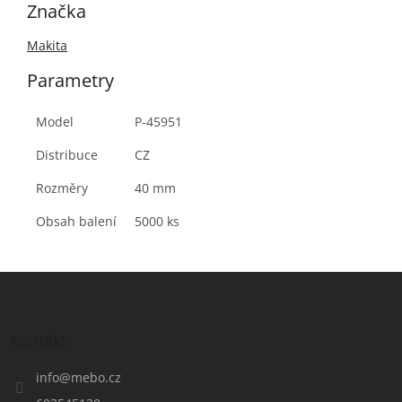
Značka
Makita
Parametry
Model
P-45951
Distribuce
CZ
Rozměry
40 mm
Obsah balení
5000 ks
Z
á
p
a
Kontakt
t
í
info
@
mebo.cz