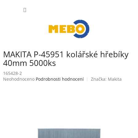
Přejít
NÁKUP
na
obsah
KOŠÍK
MAKITA P-45951 kolářské hřebíky
40mm 5000ks
165428-2
Průměrné
Neohodnoceno
Podrobnosti hodnocení
Značka:
Makita
hodnocení
produktu
je
0,0
z
5
hvězdiček.