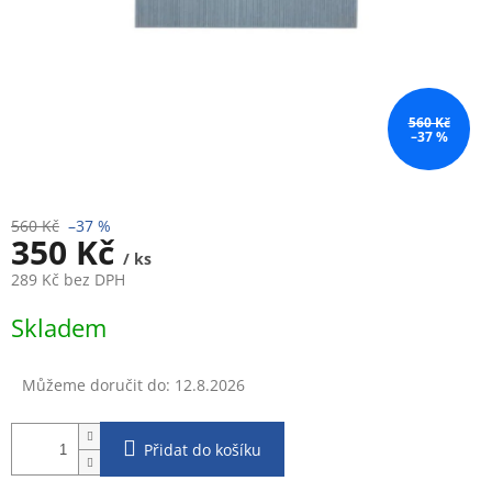
560 Kč
–37 %
560 Kč
–37 %
350 Kč
/ ks
289 Kč bez DPH
Měrná
Skladem
cena:
Můžeme doručit do:
12.8.2026
Přidat do košíku