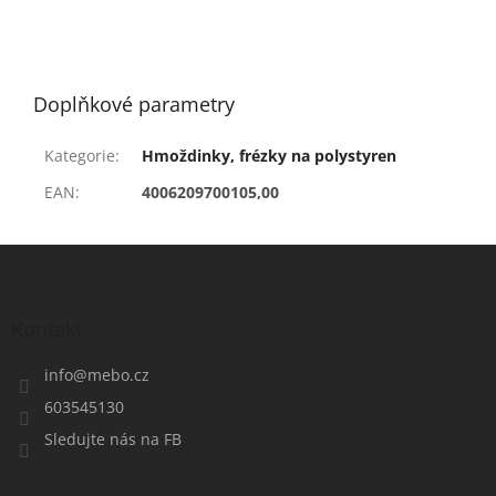
Doplňkové parametry
Kategorie
:
Hmoždinky, frézky na polystyren
EAN
:
4006209700105,00
Z
á
p
a
Kontakt
t
í
info
@
mebo.cz
603545130
Sledujte nás na FB