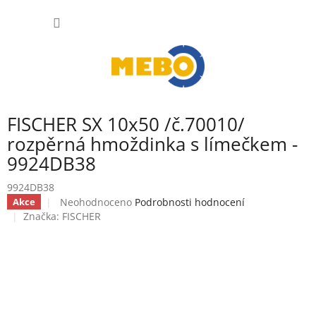
Přejít
NÁKUP
na
obsah
KOŠÍK
FISCHER SX 10x50 /č.70010/
rozpěrná hmoždinka s límečkem -
9924DB38
9924DB38
Průměrné
Neohodnoceno
Podrobnosti hodnocení
Akce
hodnocení
Značka:
FISCHER
produktu
je
0,0
z
5
hvězdiček.