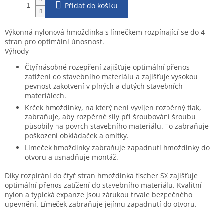
Přidat do košíku
Výkonná nylonová hmoždinka s límečkem rozpínající se do 4
stran pro optimální únosnost.
Výhody
Čtyřnásobné rozepření zajišťuje optimální přenos
zatížení do stavebního materiálu a zajišťuje vysokou
pevnost zakotvení v plných a dutých stavebních
materiálech.
Krček hmoždinky, na který není vyvíjen rozpěrný tlak,
zabraňuje, aby rozpěrné síly při šroubování šroubu
působily na povrch stavebního materiálu. To zabraňuje
poškození obkládaček a omítky.
Límeček hmoždinky zabraňuje zapadnutí hmoždinky do
otvoru a usnadňuje montáž.
Díky rozpírání do čtyř stran hmoždinka fischer SX zajišťuje
optimální přenos zatížení do stavebního materiálu. Kvalitní
nylon a typická expanze jsou zárukou trvale bezpečného
upevnění. Límeček zabraňuje jejímu zapadnutí do otvoru.