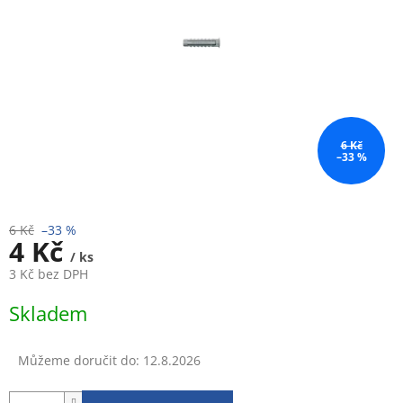
6 Kč
–33 %
6 Kč
–33 %
4 Kč
/ ks
3 Kč bez DPH
Měrná
Skladem
cena:
Můžeme doručit do:
12.8.2026