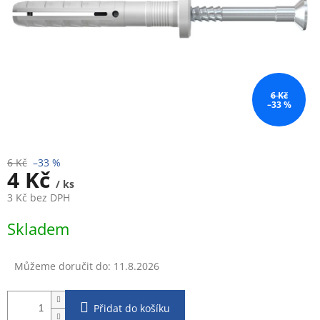
6 Kč
–33 %
6 Kč
–33 %
4 Kč
/ ks
3 Kč bez DPH
Měrná
Skladem
cena:
Můžeme doručit do:
11.8.2026
Přidat do košíku