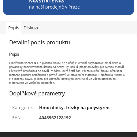
NAVŠTIVTE NÁS
na naší prodejně v Praze
Popis
Diskuze
Detailní popis produktu
Popis
Hmoždinka fischer N-F s plochou hlavou se skládá z kvalitní polyamidové hmoždinka a
galvanicky pozinkovaného šroubu na nehty. Ty jsou již předmontovány pro rychlou montáž.
Hřebíková hmoždinka se dováží v části, která šetří čas. Při zatloukání šroubu hřebíkem
roztáhne pouzdro hmoždinek a pevně ukotví ve stavebním materiálu. Hmoždinka fischer N-
F s plochou hlavou je ideal pro upevnění kovových konstrukcí ve všech stavebních
materiálech ve vnitřních prostorách.
Doplňkové parametry
Kategorie
:
Hmoždinky, frézky na polystyren
EAN
:
4048962128192
Z