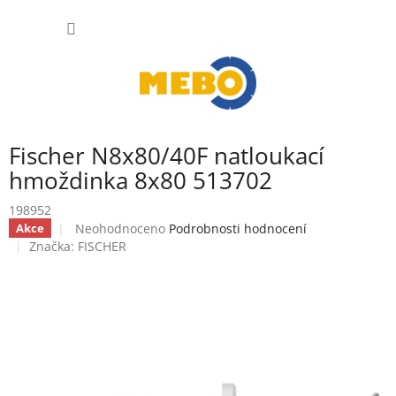
Přejít
NÁKUP
na
obsah
KOŠÍK
Fischer N8x80/40F natloukací
hmoždinka 8x80 513702
198952
Průměrné
Neohodnoceno
Podrobnosti hodnocení
Akce
hodnocení
Značka:
FISCHER
produktu
je
0,0
z
5
hvězdiček.