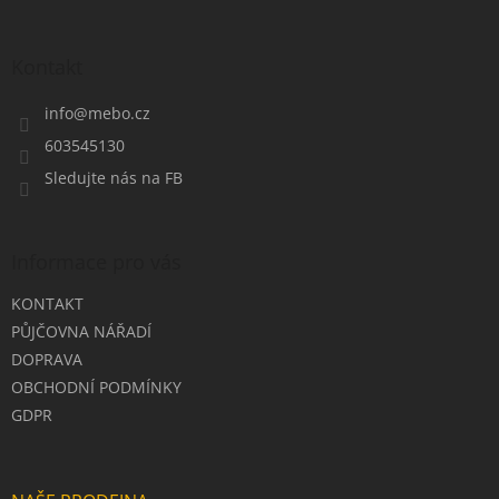
á
p
a
Kontakt
t
í
info
@
mebo.cz
603545130
Sledujte nás na FB
Informace pro vás
KONTAKT
PŮJČOVNA NÁŘADÍ
DOPRAVA
OBCHODNÍ PODMÍNKY
GDPR