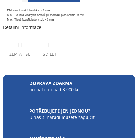
Efektivní kotvící hloubka: 40 mm
Min. Hloubka vrtaných otvorů při montáži prostrčení: 95 mm
Max. Tloušťka příslušenství: 40 mm
Detailní informace
ZEPTAT SE
SDÍLET
DOPRAVA ZDARMA
při nákupu nad 3 000 kč
POTŘEBUJETE JEN JEDNOU?
U nás si nářadí můžete zapůjčit