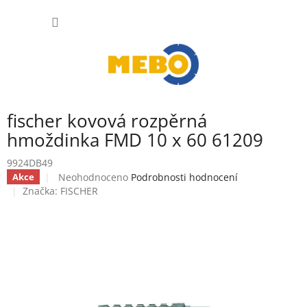
Přejít
NÁKUP
na
obsah
KOŠÍK
fischer kovová rozpěrná
hmoždinka FMD 10 x 60 61209
9924DB49
Průměrné
Neohodnoceno
Podrobnosti hodnocení
Akce
hodnocení
Značka:
FISCHER
produktu
je
0,0
z
5
hvězdiček.