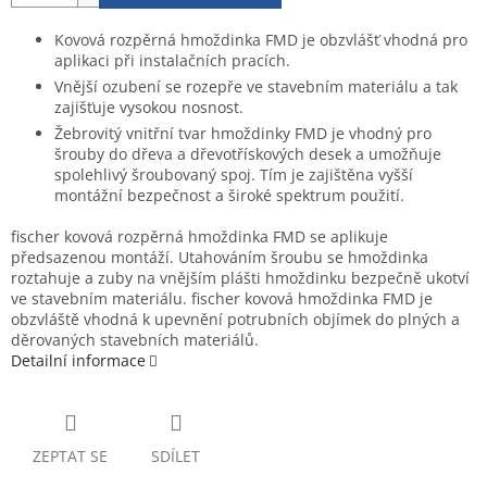
Kovová rozpěrná hmoždinka FMD je obzvlášť vhodná pro
aplikaci při instalačních pracích.
Vnější ozubení se rozepře ve stavebním materiálu a tak
zajišťuje vysokou nosnost.
Žebrovitý vnitřní tvar hmoždinky FMD je vhodný pro
šrouby do dřeva a dřevotřískových desek a umožňuje
spolehlivý šroubovaný spoj. Tím je zajištěna vyšší
montážní bezpečnost a široké spektrum použití.
fischer kovová rozpěrná hmoždinka FMD se aplikuje
předsazenou montáží. Utahováním šroubu se hmoždinka
roztahuje a zuby na vnějším plášti hmoždinku bezpečně ukotví
ve stavebním materiálu. fischer kovová hmoždinka FMD je
obzvláště vhodná k upevnění potrubních objímek do plných a
děrovaných stavebních materiálů.
Detailní informace
ZEPTAT SE
SDÍLET