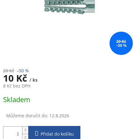
20 Kč
–50 %
20 Kč
–50 %
10 Kč
/ ks
8 Kč bez DPH
Měrná
Skladem
cena:
Můžeme doručit do:
12.8.2026
Přidat do košíku