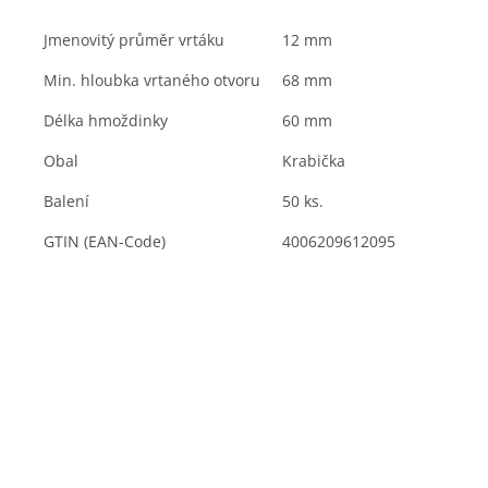
Jmenovitý průměr vrtáku
12
mm
Min. hloubka vrtaného otvoru
68
mm
Délka hmoždinky
60
mm
Obal
Krabička
Balení
50
ks.
GTIN (EAN-Code)
4006209612095