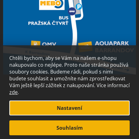
Chtěli bychom, aby se Vám na našem e-shopu
nakupovalo co nejlépe. Proto naše stránka používá
soubory cookies. Budeme rádi, pokud s nimi
budete souhlasit a umožníte nám zprostředkovat
Vám ještě lepší zážitek z nakupování.
Více informací
zde
.
Vytvořil Shoptet
Nastavení
Copyright 2026
MEBO.cz
. Všechna práva vyhrazena.
Souhlasím
S láskou vyrobilo
Filipesmedia 🧡