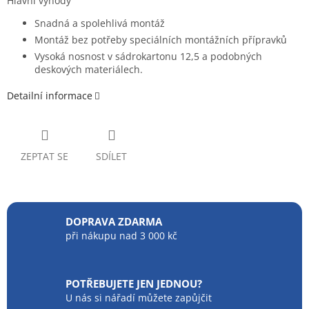
Hlavní výhody
Snadná a spolehlivá montáž
Montáž bez potřeby speciálních montážních přípravků
Vysoká nosnost v sádrokartonu 12,5 a podobných
deskových materiálech.
Detailní informace
ZEPTAT SE
SDÍLET
DOPRAVA ZDARMA
při nákupu nad 3 000 kč
POTŘEBUJETE JEN JEDNOU?
U nás si nářadí můžete zapůjčit