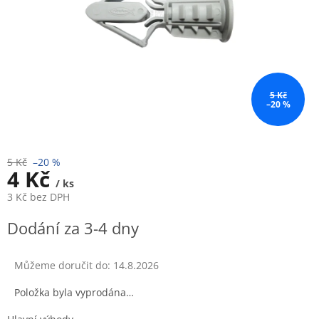
5 Kč
–20 %
5 Kč
–20 %
4 Kč
/ ks
3 Kč bez DPH
Měrná
Dodání za 3-4 dny
cena:
Můžeme doručit do:
14.8.2026
Položka byla vyprodána…