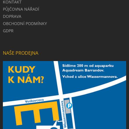
KONTAKT
PŮJČOVNA NÁŘADÍ
DOPRAVA
OBCHODNÍ PODMÍNKY
GDPR
NAŠE PRODEJNA