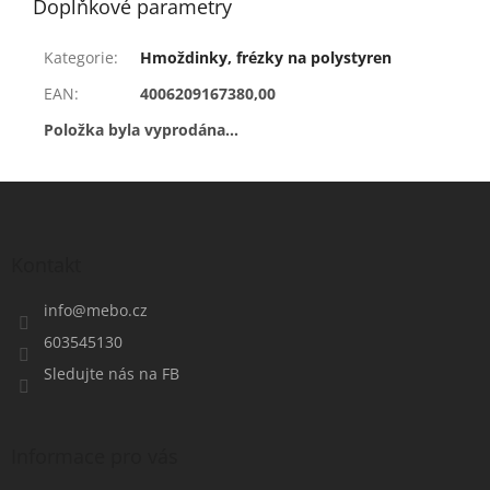
Doplňkové parametry
Kategorie
:
Hmoždinky, frézky na polystyren
EAN
:
4006209167380,00
Položka byla vyprodána…
Z
á
p
a
Kontakt
t
í
info
@
mebo.cz
603545130
Sledujte nás na FB
Informace pro vás