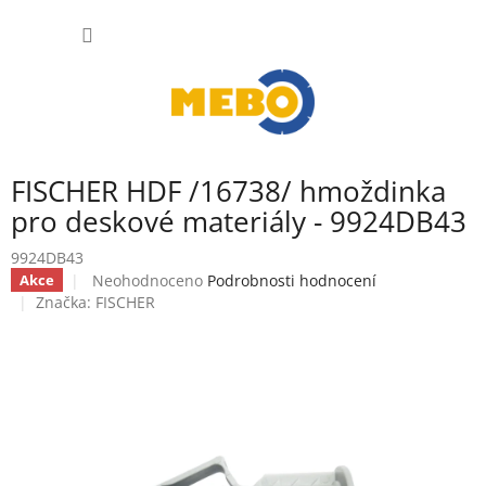
Přejít
NÁKUP
na
obsah
KOŠÍK
FISCHER HDF /16738/ hmoždinka
pro deskové materiály - 9924DB43
9924DB43
Průměrné
Neohodnoceno
Podrobnosti hodnocení
Akce
hodnocení
Značka:
FISCHER
produktu
je
0,0
z
5
hvězdiček.