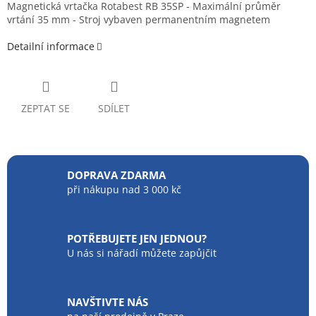
Magnetická vrtačka Rotabest RB 35SP - Maximální průměr
vrtání 35 mm - Stroj vybaven permanentním magnetem
Detailní informace
ZEPTAT SE
SDÍLET
DOPRAVA ZDARMA
při nákupu nad 3 000 kč
POTŘEBUJETE JEN JEDNOU?
U nás si nářadí můžete zapůjčit
NAVŠTIVTE NÁS