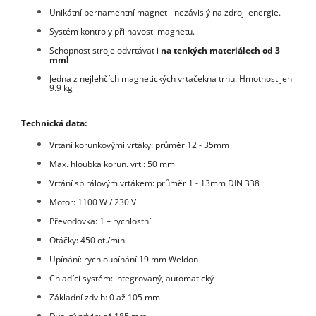
Unikátní pernamentní magnet - nezávislý na zdroji energie.
Systém kontroly přilnavosti magnetu.
Schopnost stroje odvrtávat i
na tenkých materiálech od 3
mm!
Jedna z nejlehčích magnetických vrtačekna trhu. Hmotnost jen
9.9 kg
Technická data:
Vrtání korunkovými vrtáky: průměr 12 - 35mm
Max. hloubka korun. vrt.: 50 mm
Vrtání spirálovým vrtákem: průměr 1 - 13mm DIN 338
Motor: 1100 W / 230 V
Převodovka: 1 – rychlostní
Otáčky: 450 ot./min.
Upínání: rychloupínání 19 mm Weldon
Chladící systém: integrovaný, automatický
Základní zdvih: 0 až 105 mm