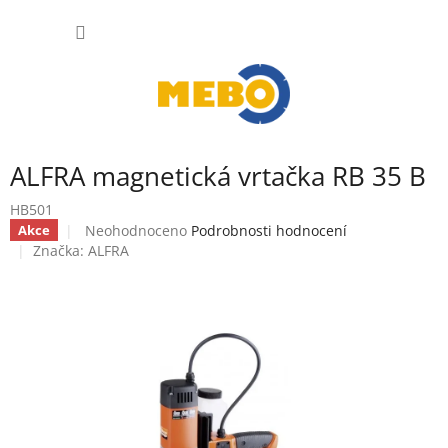
Přejít
NÁKUP
na
obsah
KOŠÍK
ALFRA magnetická vrtačka RB 35 B
HB501
Průměrné
Neohodnoceno
Podrobnosti hodnocení
Akce
hodnocení
Značka:
ALFRA
produktu
je
0,0
z
5
hvězdiček.