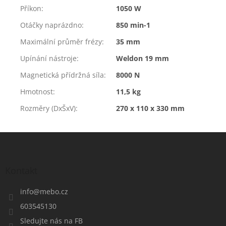
Příkon
:
1050 W
Otáčky naprázdno
:
850 min-1
Maximální průměr frézy
:
35 mm
Upínání nástroje
:
Weldon 19 mm
Magnetická přídržná síla
:
8000 N
Hmotnost
:
11,5 kg
Rozměry (DxŠxV)
:
270 x 110 x 330 mm
Z
á
p
a
Kontakt
t
í
info
@
mebo.cz
603545130
Sledujte nás na FB