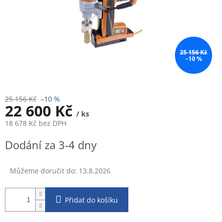
25 156 Kč
–10 %
25 156 Kč
–10 %
22 600 Kč
/ ks
18 678 Kč bez DPH
Měrná
Dodání za 3-4 dny
cena:
Můžeme doručit do:
13.8.2026
Přidat do košíku