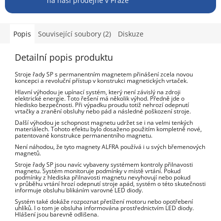
na naší prodejně v Praze
Popis
Související soubory (2)
Diskuze
Detailní popis produktu
Stroje řady SP s permanentním magnetem přinášení zcela novou
koncepci a revoluční přístup v konstrukci magnetických vrtaček.
Hlavní výhodou je upínací systém, který není závislý na zdroji
elektrické energie. Toto řešení má několik výhod. Předně jde o
hledisko bezpečnosti. Při výpadku proudu totiž nehrozí odepnutí
vrtačky a zranění obsluhy nebo pád a následné poškození stroje.
Další výhodou je schopnost magnetu udržet se i na velmi tenkých
materiálech. Tohoto efektu bylo dosaženo použitím kompletně nové,
patentované konstrukce permanentního magnetu.
Není náhodou, že tyto magnety ALFRA používá i u svých břemenových
magnetů.
Stroje řady SP jsou navíc vybaveny systémem kontroly přilnavosti
magnetu. Systém monitoruje podmínky v místě vrtání. Pokud
podmínky z hlediska přilnavosti magnetu nevyhovují nebo pokud
v průběhu vrtání hrozí odepnutí stroje apád, systém o této skutečnosti
informuje obsluhu blikáním varovné LED diody.
Systém také dokáže rozpoznat přetížení motoru nebo opotřebení
uhlíků. I o tom je obsluha informována prostřednictvím LED diody.
Hlášení jsou barevně odlišena.