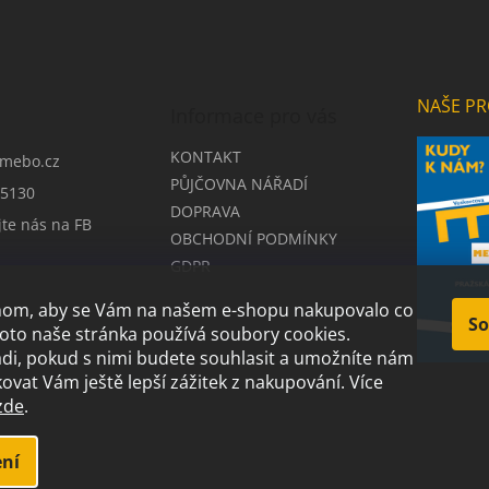
NAŠE PR
Informace pro vás
KONTAKT
mebo.cz
PŮJČOVNA NÁŘADÍ
5130
DOPRAVA
jte nás na FB
OBCHODNÍ PODMÍNKY
GDPR
chom, aby se Vám na našem e-shopu nakupovalo co
So
roto naše stránka používá soubory cookies.
i, pokud s nimi budete souhlasit a umožníte nám
ovat Vám ještě lepší zážitek z nakupování.
Více
zde
.
.
ní