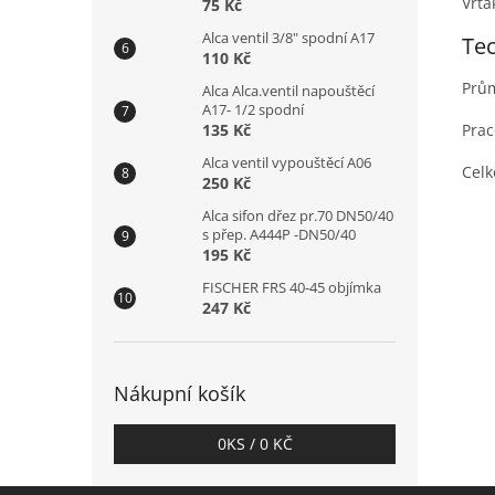
Vrtá
75 Kč
Alca ventil 3/8" spodní A17
Te
110 Kč
Prů
Alca Alca.ventil napouštěcí
A17- 1/2 spodní
Prac
135 Kč
Alca ventil vypouštěcí A06
Celk
250 Kč
Alca sifon dřez pr.70 DN50/40
s přep. A444P -DN50/40
195 Kč
FISCHER FRS 40-45 objímka
247 Kč
Nákupní košík
0
KS /
0 KČ