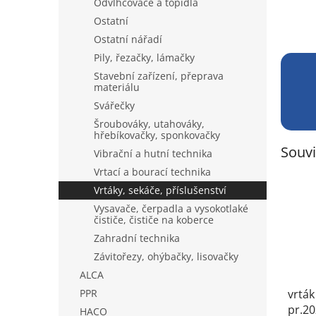
Odvlhčovače a topidla
Ostatní
Ostatní nářadí
Pily, řezačky, lámačky
Stavební zařízení, přeprava
materiálu
Svářečky
Šroubováky, utahováky,
hřebíkovačky, sponkovačky
Souvi
Vibrační a hutní technika
Vrtací a bourací technika
Vrtáky, sekáče, příslušenství
Vysavače, čerpadla a vysokotlaké
čističe, čističe na koberce
Zahradní technika
Závitořezy, ohýbačky, lisovačky
ALCA
PPR
vrták
pr.20
HACO