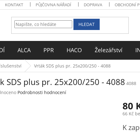
KONTAKT
PŮJČOVNA NÁŘADÍ
DOPRAVA
OBCHODNÍ 
HLEDAT
DÍ
ALCA
PPR
HACO
Železářství
I
íslušenství
Vrták SDS plus pr. 25x200/250 - 4088
k SDS plus pr. 25x200/250 - 4088
4088
né
dnoceno
Podrobnosti hodnocení
ení
80 
tu
66 Kč b
Měrná
K zap
cena:
ek.