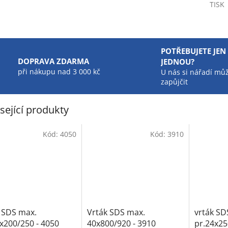
TISK
POTŘEBUJETE JEN
DOPRAVA ZDARMA
JEDNOU?
při nákupu nad 3 000 kč
U nás si nářadí mů
zapůjčit
sející produkty
Kód:
4050
Kód:
3910
 SDS max.
Vrták SDS max.
vrták SD
x200/250 - 4050
40x800/920 - 3910
pr.24x25