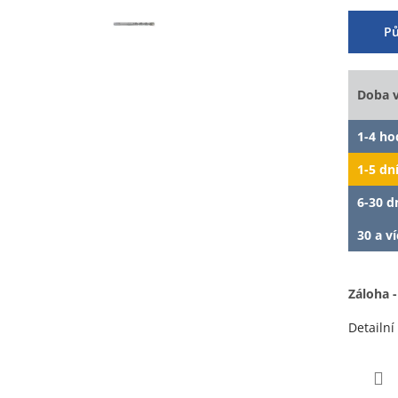
Pů
Doba 
1-4 ho
1-5 dn
6-30 d
30 a ví
Záloha -
Detailní