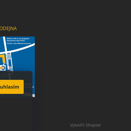
ODEJNA
uhlasím
Vytvořil Shoptet