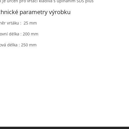
k je určen pro vrtací kladiva s upínáním SDS plus
chnické parametry výrobku
měr vrtáku : 25 mm
ovní délka : 200 mm
ová délka : 250 mm