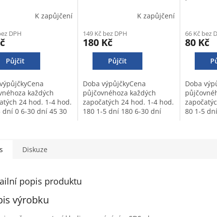
K zapůjčení
K zapůjčení
bez DPH
149 Kč bez DPH
66 Kč bez 
č
180 Kč
80 Kč
Půjčit
Půjčit
Pů
výpůjčkyCena
Doba výpůjčkyCena
Doba výp
vnéhoza každých
půjčovnéhoza každých
půjčovné
atých 24 hod. 1-4 hod.
započatých 24 hod. 1-4 hod.
započatýc
 dní 0 6-30 dní 45 30
180 1-5 dní 180 6-30 dní
80 1-5 dní
 dní 40 Záloha - 300
160 30 a více dní 140 Záloha
a více dní
- 500 Kč
Kč
s
Diskuze
ailní popis produktu
pis výrobku