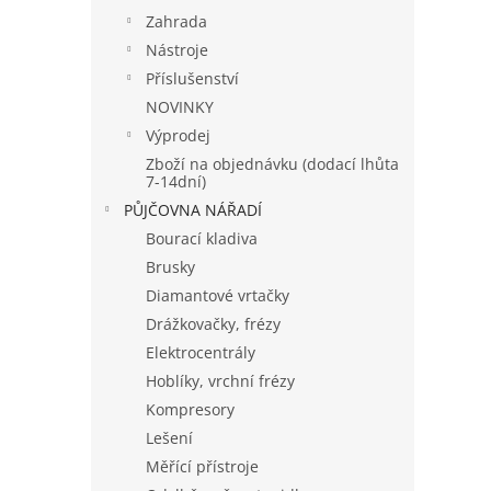
a
Zahrada
n
Nástroje
e
Příslušenství
l
NOVINKY
Výprodej
Zboží na objednávku (dodací lhůta
7-14dní)
PŮJČOVNA NÁŘADÍ
Bourací kladiva
Brusky
Diamantové vrtačky
Drážkovačky, frézy
Elektrocentrály
Hoblíky, vrchní frézy
Kompresory
Lešení
Měřící přístroje