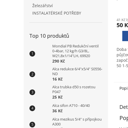
Železářství
INSTALATÉRSKÉ POTŘEBY
41 Kč 
50 K
Top 10 produktů
Mondial PB Redukční ventil
Doba 
0-4bar, 12 kg/h G3/8L,
půjčo
W21,8x1/14"LH, 69920
započ
290 Kč
50 1-5
Alca redukce 6/4"x5/4" S0556-
a více
ND
Kč
16 Kč
Alca trubka d50 s rozetou
Popi
P047
25 Kč
Alca sifon A710 - 40/40
Det
36 Kč
Po
Alca mezikus 5/4" s přípojkou
A300