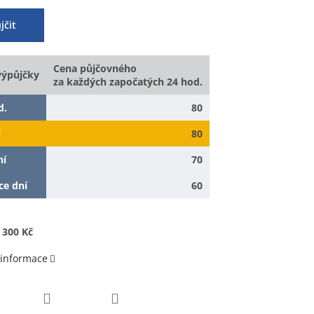
jčit
Cena půjčovného
výpůjčky
za každých započatých 24 hod.
d.
80
í
80
ní
70
ce dní
60
 300 Kč
 informace