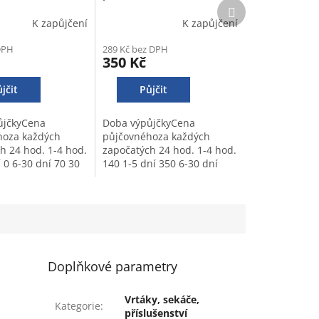
Další
produkt
K zapůjčení
K zapůjčení
DPH
289 Kč bez DPH
350 Kč
jčit
Půjčit
ůjčkyCena
Doba výpůjčkyCena
hoza každých
půjčovnéhoza každých
h 24 hod. 1-4 hod.
započatých 24 hod. 1-4 hod.
 0 6-30 dní 70 30
140 1-5 dní 350 6-30 dní
 60 Záloha - 500
315 30 a více dní 283 Záloha
- 1000 Kč
Doplňkové parametry
Vrtáky, sekáče,
Kategorie
:
příslušenství