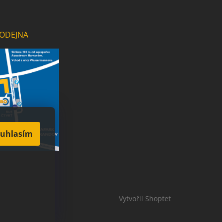
ODEJNA
uhlasím
Vytvořil Shoptet