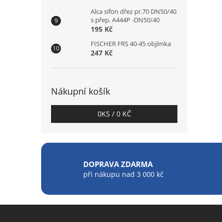
Alca sifon dřez pr.70 DN50/40
s přep. A444P -DN50/40
195 Kč
FISCHER FRS 40-45 objímka
247 Kč
Nákupní košík
0
KS /
0 KČ
DOPRAVA ZDARMA
při nákupu nad 3 000 kč
Z
á