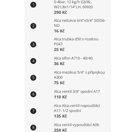
0-4bar, 12 kg/h G3/8L,
W21,8x1/14"LH, 69920
290 Kč
Alca redukce 6/4"x5/4" S0556-
ND
16 Kč
Alca trubka d50 s rozetou
P047
25 Kč
Alca sifon A710 - 40/40
36 Kč
Alca mezikus 5/4" s přípojkou
A300
75 Kč
Alca ventil 3/8" spodní A17
110 Kč
Alca Alca.ventil napouštěcí
A17- 1/2 spodní
135 Kč
Alca ventil vypouštěcí A06
250 Kč