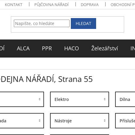
KONTAKT
PŮJČOVNA NÁŘADÍ
DOPRAVA
OBCHODNÍ 
HLEDAT
DÍ
ALCA
PPR
HACO
Železářství
I
DEJNA NÁŘADÍ
, Strana 55
Elektro
Dílna
ada
Nástroje
Přísluš