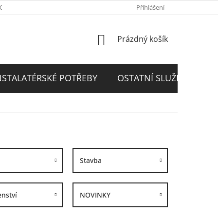
PODMÍNKY
GDPR
Přihlášení
NÁKUPNÍ
Prázdný košík
KOŠÍK
NSTALATÉRSKÉ POTŘEBY
OSTATNÍ SLUŽBY
D
Stavba
enství
NOVINKY