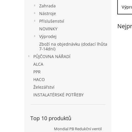
a
Zahrada
Výpr
n
Nástroje
e
Příslušenství
l
Nejpr
NOVINKY
Výprodej
Zboží na objednávku (dodací lhůta
7-14dní)
PŮJČOVNA NÁŘADÍ
ALCA
PPR
HACO
Železářství
INSTALATÉRSKÉ POTŘEBY
Top 10 produktů
Mondial PB Redukční ventil