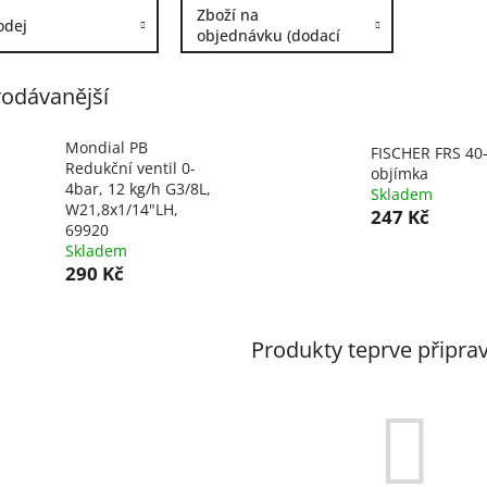
Zboží na
odej
objednávku (dodací
lhůta 7-14dní)
odávanější
Mondial PB
FISCHER FRS 40
Redukční ventil 0-
objímka
4bar, 12 kg/h G3/8L,
Skladem
W21,8x1/14"LH,
247 Kč
69920
Skladem
290 Kč
Produkty teprve připra