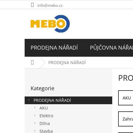
Přejít
info@mebo.cz
na
obsah
PRODEJNA NÁŘADÍ
PŮJČOVNA NÁŘA
Domů
PRODEJNA NÁŘADÍ
P
PRO
o
Přeskočit
s
Kategorie
kategorie
t
r
AKU
PRODEJNA NÁŘADÍ
a
AKU
n
Elektro
n
Zahr
í
Dílna
p
Stavba