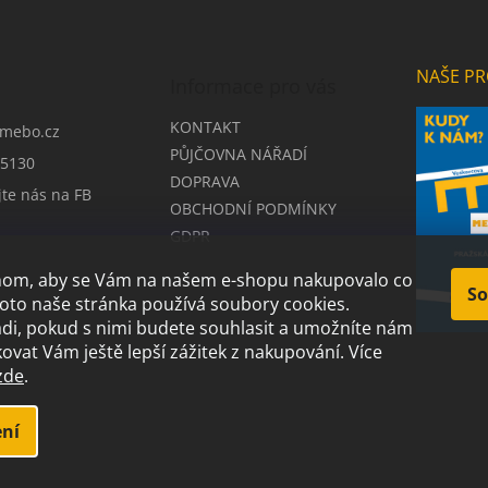
NAŠE PR
Informace pro vás
KONTAKT
mebo.cz
PŮJČOVNA NÁŘADÍ
5130
DOPRAVA
jte nás na FB
OBCHODNÍ PODMÍNKY
GDPR
chom, aby se Vám na našem e-shopu nakupovalo co
So
roto naše stránka používá soubory cookies.
i, pokud s nimi budete souhlasit a umožníte nám
ovat Vám ještě lepší zážitek z nakupování.
Více
zde
.
.
ní