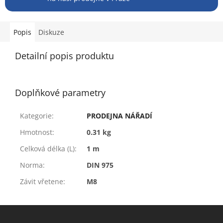
Popis
Diskuze
Detailní popis produktu
Doplňkové parametry
Kategorie
:
PRODEJNA NÁŘADÍ
Hmotnost
:
0.31 kg
Celková délka (L)
:
1 m
Norma
:
DIN 975
Závit vřetene
:
M8
Z
á