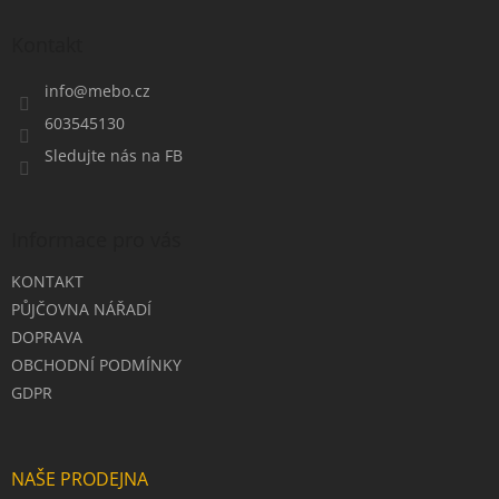
p
a
Kontakt
t
í
info
@
mebo.cz
603545130
Sledujte nás na FB
Informace pro vás
KONTAKT
PŮJČOVNA NÁŘADÍ
DOPRAVA
OBCHODNÍ PODMÍNKY
GDPR
NAŠE PRODEJNA