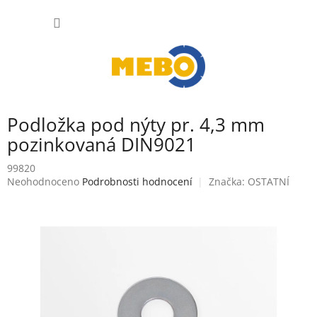
Přejít
NÁKUP
na
obsah
KOŠÍK
Podložka pod nýty pr. 4,3 mm
pozinkovaná DIN9021
99820
Průměrné
Neohodnoceno
Podrobnosti hodnocení
Značka:
OSTATNÍ
hodnocení
produktu
je
0,0
z
5
hvězdiček.