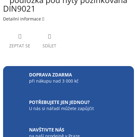
podložka pod nýty pozinkovaná
DIN9021
Detailní informace
ZEPTAT SE
SDÍLET
DOPRAVA ZDARMA
při nákupu nad 3 000 kč
POTŘEBUJETE JEN JEDNOU?
U nás si nářadí můžete zapůjčit
NAVŠTIVTE NÁS
na naší prodejně v Praze