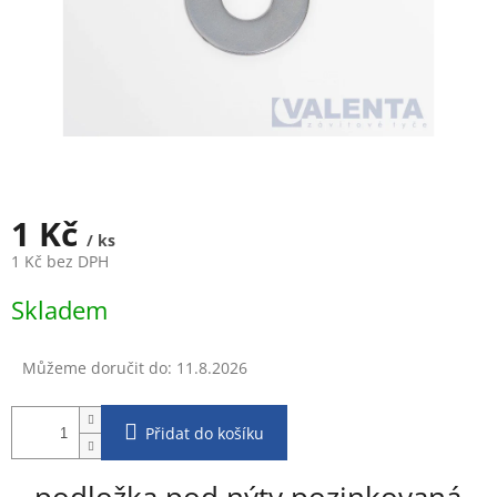
1 Kč
/ ks
1 Kč bez DPH
Měrná
Skladem
cena:
Můžeme doručit do:
11.8.2026
Přidat do košíku