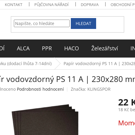
KONTAKT
PŮJČOVNA NÁŘADÍ
DOPRAVA
OBCHODNÍ 
HLEDAT
DÍ
ALCA
PPR
HACO
Železářství
I
ku (dodací lhůta 7-14dní)
Papír vodovzdorný PS 11 A | 230x2
ír vodovzdorný PS 11 A | 230x280 mm
né
dnoceno
Podrobnosti hodnocení
Značka:
KLINGSPOR
ení
22 
tu
18 Kč b
Měrná
Mome
cena:
ek.