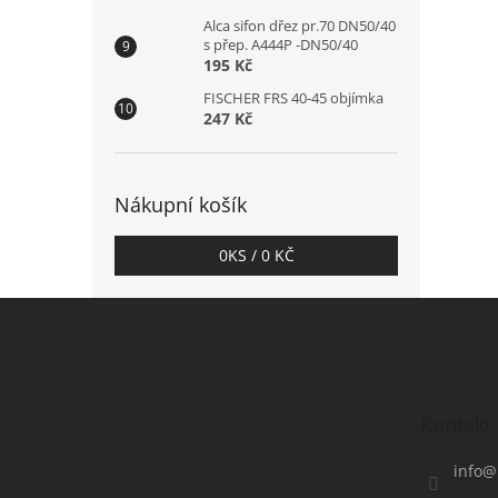
Alca sifon dřez pr.70 DN50/40
s přep. A444P -DN50/40
195 Kč
FISCHER FRS 40-45 objímka
247 Kč
Nákupní košík
0
KS /
0 KČ
Z
á
p
a
t
Kontakt
í
info
@