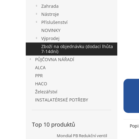
a
Zahrada
n
Nástroje
e
Příslušenství
l
NOVINKY
Výprodej
Zboží na objednávku (dodací lhůta
7-14dní)
PŮJČOVNA NÁŘADÍ
ALCA
PPR
HACO
Železářství
INSTALATÉRSKÉ POTŘEBY
Top 10 produktů
Popi
Mondial PB Redukční ventil