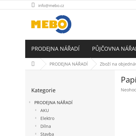
Přejít
info@mebo.cz
na
obsah
PRODEJNA NÁŘADÍ
PŮJČOVNA NÁŘA
Domů
PRODEJNA NÁŘADÍ
Zboží na objednáv
P
Pap
o
Přeskočit
s
Kategorie
Průměr
Neoho
kategorie
t
hodnoc
r
produk
PRODEJNA NÁŘADÍ
a
je
AKU
n
0,0
Elektro
z
n
5
í
Dílna
hvězdič
p
Stavba