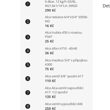
0-4bar, 12 kg/h G3/8L,
Det
W21,8x1/14"LH, 69920
290 Kč
Alca redukce 6/4"x5/4" S0556-
ND
16 Kč
Alca trubka d50 s rozetou
P047
25 Kč
Alca sifon A710 - 40/40
36 Kč
Alca mezikus 5/4" s přípojkou
A300
75 Kč
Alca ventil 3/8" spodní A17
110 Kč
Alca Alca.ventil napouštěcí
A17- 1/2 spodní
135 Kč
Alca ventil vypouštěcí A06
250 Kč