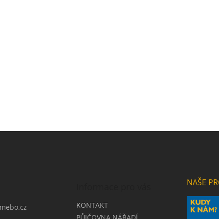
NAŠE PR
Informace pro vás
KONTAKT
mebo.cz
PŮJČOVNA NÁŘADÍ