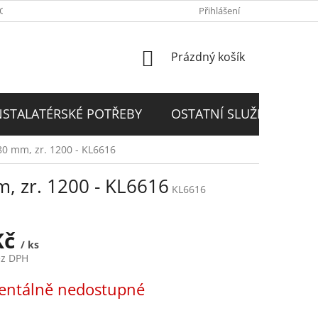
PODMÍNKY
GDPR
Přihlášení
NÁKUPNÍ
Prázdný košík
KOŠÍK
NSTALATÉRSKÉ POTŘEBY
OSTATNÍ SLUŽBY
D
80 mm, zr. 1200 - KL6616
, zr. 1200 - KL6616
KL6616
Kč
/ ks
ez DPH
ntálně nedostupné