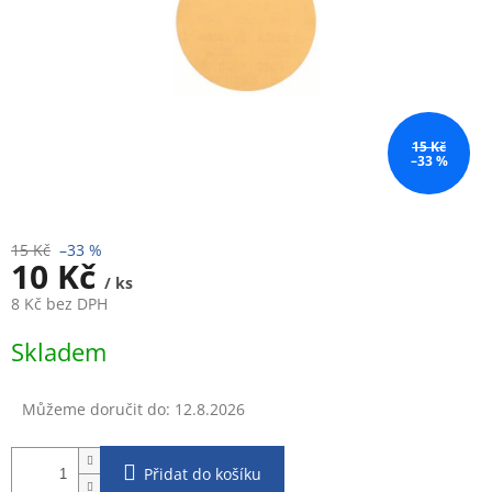
15 Kč
–33 %
15 Kč
–33 %
10 Kč
/ ks
8 Kč bez DPH
Měrná
Skladem
cena:
Můžeme doručit do:
12.8.2026
Přidat do košíku