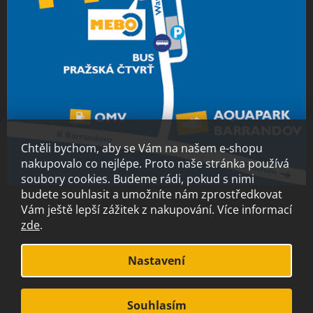
Chtěli bychom, aby se Vám na našem e-shopu
nakupovalo co nejlépe. Proto naše stránka používá
soubory cookies. Budeme rádi, pokud s nimi
budete souhlasit a umožníte nám zprostředkovat
Vám ještě lepší zážitek z nakupování.
Více informací
zde
.
Vytvořil Shoptet
Nastavení
Copyright 2026
MEBO.cz
. Všechna práva vyhrazena.
Souhlasím
S láskou vyrobilo
Filipesmedia 🧡