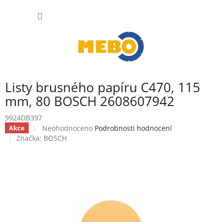
Přejít
NÁKUP
na
obsah
KOŠÍK
Listy brusného papíru C470, 115
mm, 80 BOSCH 2608607942
9924DB397
Průměrné
Neohodnoceno
Podrobnosti hodnocení
Akce
hodnocení
Značka:
BOSCH
produktu
je
0,0
z
5
hvězdiček.