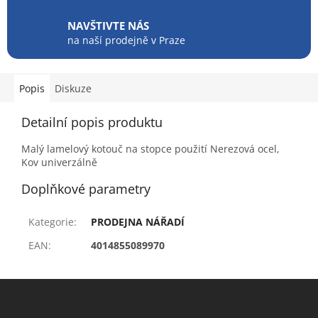
NAVŠTIVTE NÁS
na naší prodejně v Praze
Popis
Diskuze
Detailní popis produktu
Malý lamelový kotouč na stopce použití Nerezová ocel,
Kov univerzálně
Doplňkové parametry
Kategorie
:
PRODEJNA NÁŘADÍ
EAN
:
4014855089970
Z
á
p