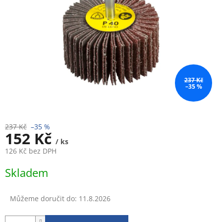
237 Kč
–35 %
237 Kč
–35 %
152 Kč
/ ks
126 Kč bez DPH
Měrná
Skladem
cena:
Můžeme doručit do:
11.8.2026