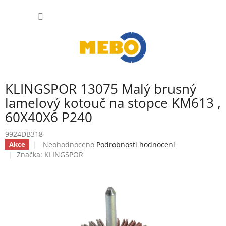
Přejít
NÁKUP
na
obsah
KOŠÍK
KLINGSPOR 13075 Malý brusný
lamelový kotouč na stopce KM613 ,
60X40X6 P240
9924DB318
Průměrné
Neohodnoceno
Podrobnosti hodnocení
Akce
hodnocení
Značka:
KLINGSPOR
produktu
je
0,0
z
5
hvězdiček.