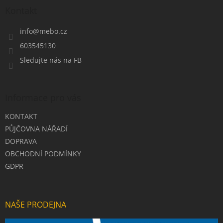
a
Kontakt
t
í
info
@
mebo.cz
603545130
Sledujte nás na FB
Informace pro vás
KONTAKT
PŮJČOVNA NÁŘADÍ
DOPRAVA
OBCHODNÍ PODMÍNKY
GDPR
NAŠE PRODEJNA