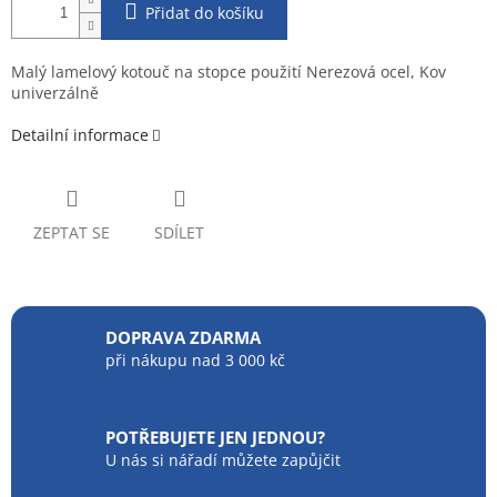
Přidat do košíku
Malý lamelový kotouč na stopce použití Nerezová ocel, Kov
univerzálně
Detailní informace
ZEPTAT SE
SDÍLET
DOPRAVA ZDARMA
při nákupu nad 3 000 kč
POTŘEBUJETE JEN JEDNOU?
U nás si nářadí můžete zapůjčit