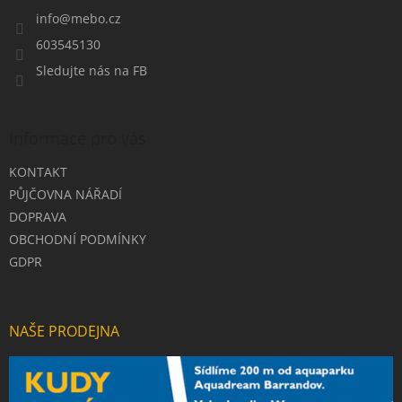
t
í
info
@
mebo.cz
603545130
Sledujte nás na FB
Informace pro vás
KONTAKT
PŮJČOVNA NÁŘADÍ
DOPRAVA
OBCHODNÍ PODMÍNKY
GDPR
NAŠE PRODEJNA