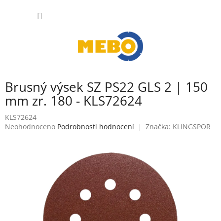
Přejít
NÁKUP
na
obsah
KOŠÍK
Brusný výsek SZ PS22 GLS 2 | 150
mm zr. 180 - KLS72624
KLS72624
Průměrné
Neohodnoceno
Podrobnosti hodnocení
Značka:
KLINGSPOR
hodnocení
produktu
je
0,0
z
5
hvězdiček.