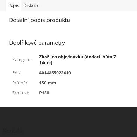
Popis
Diskuze
Detailní popis produktu
Doplňkové parametry
Zboží na objednávku (dodací lhůta 7-
Kategorie
:
14dní)
EAN
:
4014855022410
Průměr
:
150 mm
Zrnitost
:
P180
Z
á
p
a
Kontakt