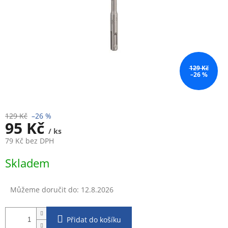
129 Kč
–26 %
129 Kč
–26 %
95 Kč
/ ks
79 Kč bez DPH
Měrná
Skladem
cena:
Můžeme doručit do:
12.8.2026
Přidat do košíku