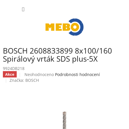
Přejít
NÁKUP
na
obsah
KOŠÍK
BOSCH 2608833899 8x100/160
Spirálový vrták SDS plus-5X
9924DB218
Průměrné
Neohodnoceno
Podrobnosti hodnocení
Akce
hodnocení
Značka:
BOSCH
produktu
je
0,0
z
5
hvězdiček.