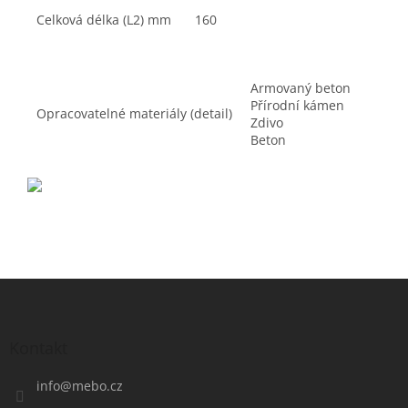
Celková délka (L2) mm
160
Armovaný beton
Přírodní kámen
Opracovatelné materiály (detail)
Zdivo
Beton
Z
á
p
a
Kontakt
t
í
info
@
mebo.cz