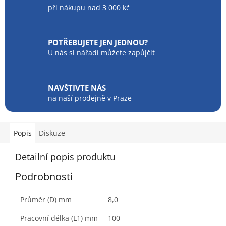
při nákupu nad 3 000 kč
POTŘEBUJETE JEN JEDNOU?
U nás si nářadí můžete zapůjčit
NAVŠTIVTE NÁS
na naší prodejně v Praze
Popis
Diskuze
Detailní popis produktu
Podrobnosti
Průměr (D) mm
8,0
Pracovní délka (L1) mm
100