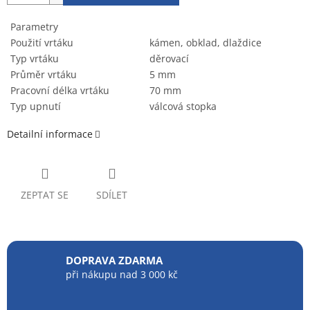
Parametry
Použití vrtáku
kámen, obklad, dlaždice
Typ vrtáku
děrovací
Průměr vrtáku
5 mm
Pracovní délka vrtáku
70 mm
Typ upnutí
válcová stopka
Detailní informace
ZEPTAT SE
SDÍLET
DOPRAVA ZDARMA
při nákupu nad 3 000 kč