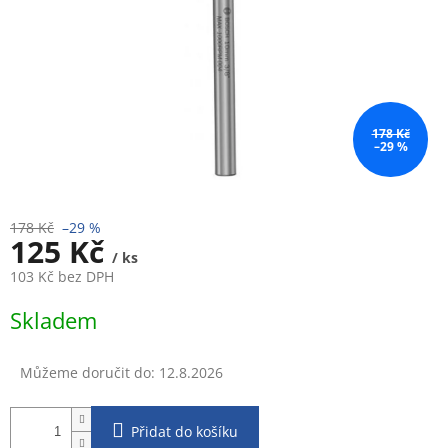
178 Kč
–29 %
178 Kč
–29 %
125 Kč
/ ks
103 Kč bez DPH
Měrná
Skladem
cena:
Můžeme doručit do:
12.8.2026
Přidat do košíku