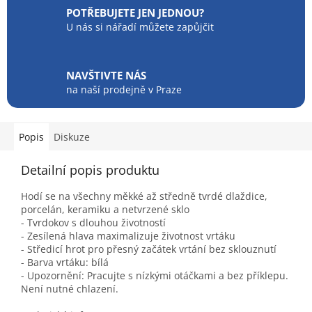
POTŘEBUJETE JEN JEDNOU?
U nás si nářadí můžete zapůjčit
NAVŠTIVTE NÁS
na naší prodejně v Praze
Popis
Diskuze
Detailní popis produktu
Hodí se na všechny měkké až středně tvrdé dlaždice,
porcelán, keramiku a netvrzené sklo
- Tvrdokov s dlouhou životností
- Zesílená hlava maximalizuje životnost vrtáku
- Středicí hrot pro přesný začátek vrtání bez sklouznutí
- Barva vrtáku: bílá
- Upozornění: Pracujte s nízkými otáčkami a bez příklepu.
Není nutné chlazení.