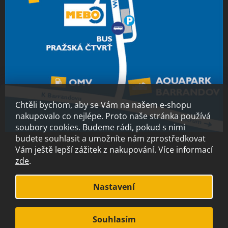
Chtěli bychom, aby se Vám na našem e-shopu
nakupovalo co nejlépe. Proto naše stránka používá
soubory cookies. Budeme rádi, pokud s nimi
budete souhlasit a umožníte nám zprostředkovat
Vám ještě lepší zážitek z nakupování.
Více informací
zde
.
Vytvořil Shoptet
Nastavení
Copyright 2026
MEBO.cz
. Všechna práva vyhrazena.
Souhlasím
S láskou vyrobilo
Filipesmedia 🧡