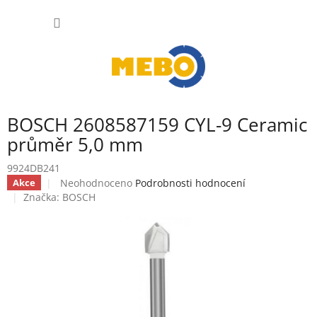
Přejít
NÁKUP
na
obsah
KOŠÍK
BOSCH 2608587159 CYL-9 Ceramic
průměr 5,0 mm
9924DB241
Průměrné
Neohodnoceno
Podrobnosti hodnocení
Akce
hodnocení
Značka:
BOSCH
produktu
je
0,0
z
5
hvězdiček.